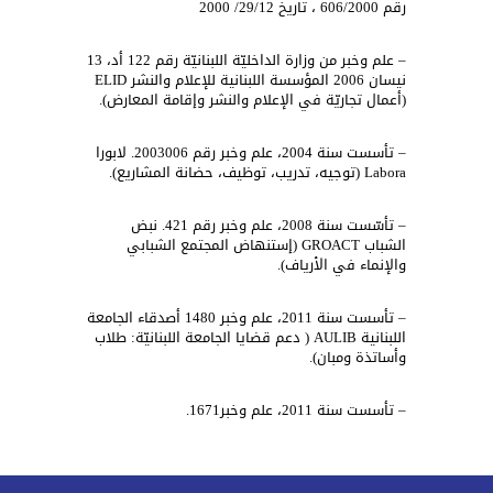
رقم 606/2000 ، تاريخ 29/12/ 2000
– علم وخبر من وزارة الداخليّة اللبنانيّة رقم 122 أد، 13
نيسان 2006 المؤسسة اللبنانية للإعلام والنشر ELID
(أعمال تجاريّة في الإعلام والنشر وإقامة المعارض).
– تأسست سنة 2004، علم وخبر رقم 2003006. لابورا
Labora (توجيه، تدريب، توظيف، حضانة المشاريع).
– تأسّست سنة 2008، علم وخبر رقم 421. نبض
الشباب GROACT (إستنهاض المجتمع الشبابي
والإنماء في الأرياف).
– تأسست سنة 2011، علم وخبر 1480 أصدقاء الجامعة
اللبنانية AULIB ( دعم قضايا الجامعة اللبنانيّة: طلاب
وأساتذة ومبان).
– تأسست سنة 2011، علم وخبر1671.