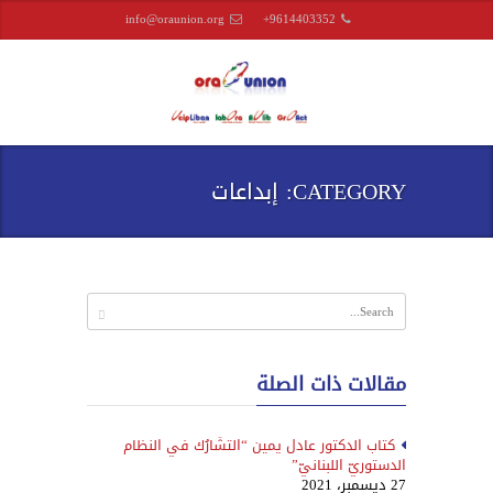
info@oraunion.org
+9614403352
CATEGORY: إبداعات
مقالات ذات الصلة
كتاب الدكتور عادل يمين “التشَارُك في النظام
الدستوريّ اللبنانيّ”
27 ديسمبر، 2021