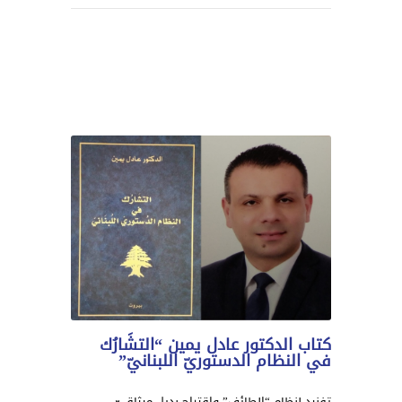
كتاب الدكتور عادل يمين “التشَارُك
في النظام الدستوريّ اللبنانيّ”
تفنيد لنظام “الطائف” واقتراح بديل ميثاقيّ