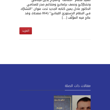
وتشارُكيّ ونصف برلمانيّ ومتناغم صدر للمحامي
الدكتور عادل يمين كتابه الجديد تحت عنوان “التشَارُك
في النظام الدستوريّ اللبنانيّ” (864 صفحة)، وقد
عالج فيه المؤلِّف […]
المزيد
مقالات ذات الصلة