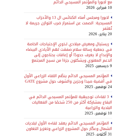
مع لابورا والمؤتمر المسيحي الدائم
10 فبراير، 2026
لابورا ومجلس أمناء الكنائس ال 13 والأحزاب
المسيحية: الصمت عن استمرار ضرب التوازن جريمة لا
تُغتَفر
20 يناير، 2026
ريستيال ومعرض ميلادي لـذوي الإحتياجات الخاصة
في جمعية رسالة سلام:صفقت لهم الأيادي البيضاء
والإبداع لا يعرف حدودًا أو إعاقات يحتاجون إلى
الدعم المعنوي ويشكلون جزءًا من نسيج المجتمع
9 ديسمبر، 2025
المؤتمر المسيحي الدائم ينظّم اللقاء الزراعي الأول
في أقضية صيدا وجزين والشوف حول مشروع GATE
24 نوفمبر، 2025
3 لقاءات توجيهية للمؤتمر المسيحي الدائم في
البقاع بمشاركة أكثر من 250 شخصًا من الفعاليات
البلدية والزراعية
10 نوفمبر، 2025
المؤتمر المسيحي الدائم يعقد لقاءه الأول لبلديات
الشمال وعكّار حول المشروع الزراعي وتعزيز التعاون
31 أكتوبر، 2025