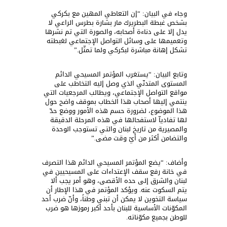
وجاء في البيان: “إن التعاطي المهين مع بكركي
بشخص غبطة البطريرك مار بشارة بطرس الراعي لا
يدل إلا على دناءة أصحابه، والصورة التي تم نشرها
وتعميمها على وسائل التواصل الإجتماعي لغبطته
تشكل إهانة مباشرة لبكركي ولما تمثّل.”
وتابع البيان: “يستغرب المؤتمر المسيحي الدائم
المستوى المتدنّي الذي وصل إليه التخاطب على
مواقع التواصل الإجتماعي، ويطالب المرجعيات التي
ينتمي إليها أصحاب هذا الخطاب بموقف واضح حول
هذا الموضوع، لضرورة حسم هذه الأمور ووضع حدّ
لها تفادياّ لاستفحالها في هذه المرحلة الدقيقة
والمصيرية من تاريخ لبنان والتي تستوجب الوحدة
والتضامن أكثر من أيّ وقت مضى.”
وأضاف: “يضع المؤتمر المسيحي الدائم هذا التصرف
في خانة رفع سقف الإعتداءات على المسيحيين في
لبنان والشرق إلى حده الأقصى، وهو أمر يجب ألا
يتم السكوت عنه. ويؤكد المؤتمر في هذا الإطار أن
سياسة التخوين لا يمكن أن تبني وطناً، وأنّ ضرب أحد
المكوّنات الأساسية للبنان بأحد أكبر رموزها هو ضرب
للوطن بجميع مكوّناته.