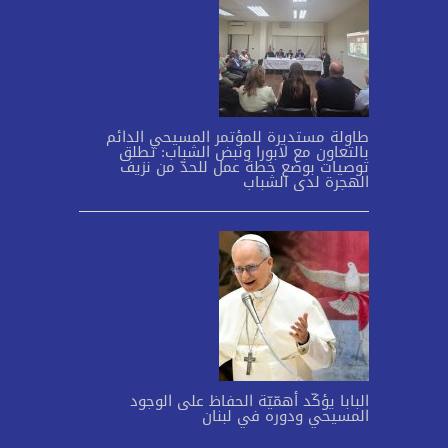
طاولة مستديرة للمؤتمر المسيحي الدائم
بالتعاون مع لابورا ونبض الشباب: تطلق
توصيات بوضع خطة عمل للحدّ من نزيف
الهجرة لدى الشباب
البابا يؤكّد أهمّيّة الحفاظ على الوجود
المسيحي ودوره في لبنان