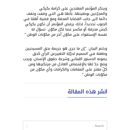
ويذكر المؤتمر المعتدين على كرامة بكركي
والمجرّحين بوطنيتها، بأنها هي التي وقفت وتقف
دائما الى جانب القضايا المحقة ومع قضية أهلنا في
الجنوب تحديداً، لذلك يرفض المؤتمر أن تكون بكركي
كبش محرقة أو مكسر عصا لكل مكوّن تسوّل له
نفسه الإستقواء على مكوّن آخر من مكوّنات الوطن.”
وختم البيان: “إن ما جرى هو جريمة بحق المسيحيين
وطعنة في الصميم لحرّيّة التعبيرعن الرأي كحق
يصونه الدستور اللبناني وشرعة حقوق الإنسان، ويجب
وضع حدّ لها بالإقتصاص العادل من مرتكبيها ومن
كلّ معتدٍ على المقامات والكرامات وأي مكوّن من
مكوّنات الوطن.”
انشر هذه المقالة