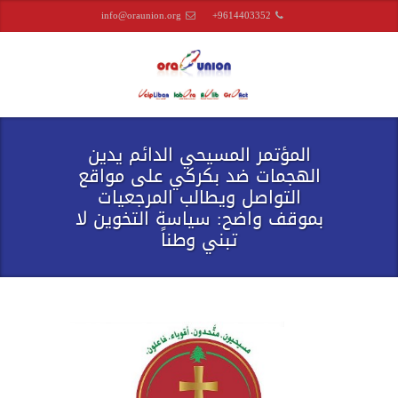
info@oraunion.org
+9614403352
المؤتمر المسيحي الدائم يدين
الهجمات ضد بكركي على مواقع
التواصل ويطالب المرجعيات
بموقف واضح: سياسة التخوين لا
تبني وطناً