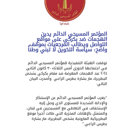
المؤتمر المسيحي الدائم يدين
الهجمات ضد بكركي على مواقع
التواصل ويطالب المرجعيات بموقف
واضح: سياسة التخوين لا تبني وطناً
توقفت الهيئة التنفيذية للمؤتمر المسيحي الدائم
في اجتماعها الدوري أمس الثلاثاء ٣٠ كانون الثاني
٢٠٢٤ عند الهجمات المغرضة ضد مقام بكركي بشخص
البطريرك مار بشارة بطرس الراعي وأصدرت البيان
التالي:
“يعرب المؤتمر المسيحي الدائم عن الإستنكار
والإدانة الشديدة للمستوى الذي وصل إليه
الإستخفاف في التعاطي مع المسيحيين في لبنان،
والمتمثل بالإهانات المخزية التي طالت أخيرا موقع
البطريركية المارونية بشخص البطريرك مار بشارة
بطرس الراعي.”