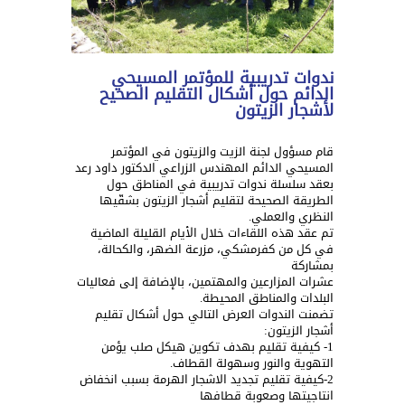
ندوات تدريبية للمؤتمر المسيحي
الدائم حول أشكال التقليم الصحيح
لأشجار الزيتون
قام مسؤول لجنة الزيت والزيتون في المؤتمر
المسيحي الدائم المهندس الزراعي الدكتور داود رعد
بعقد سلسلة ندوات تدريبية في المناطق حول
الطريقة الصحيحة لتقليم أشجار الزيتون بشقّيها
النظري والعملي.
تم عقد هذه اللقاءات خلال الأيام القليلة الماضية
في كل من كفرمشكي، مزرعة الضهر، والكحالة،
بمشاركة
عشرات المزارعين والمهتمين، بالإضافة إلى فعاليات
البلدات والمناطق المحيطة.
تضمنت الندوات العرض التالي حول أشكال تقليم
أشجار الزيتون:
1- كيفية تقليم بهدف تكوين هيكل صلب يؤمن
التهوية والنور وسهولة القطاف.
2-كيفية تقليم تجديد الاشجار الهرمة بسبب انخفاض
انتاجيتها وصعوبة قطافها