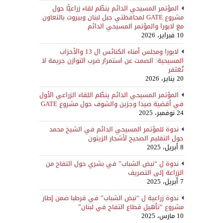
المؤتمر المسيحي الدائم ينظّم لقاء زراعيًّا حول
مشروع GATE لمحافظتي جبل لبنان وبيروت بالتعاون
مع لابورا والمؤتمر المسيحي الدائم
10 فبراير، 2026
لابورا ومجلس أمناء الكنائس ال 13 والأحزاب
المسيحية: الصمت عن استمرار ضرب التوازن جريمة لا
تُغتَفر
20 يناير، 2026
المؤتمر المسيحي الدائم ينظّم اللقاء الزراعي الأول
في أقضية صيدا وجزين والشوف حول مشروع GATE
24 نوفمبر، 2025
ندوة للمؤتمر المسيحي الدائم في الشيخ محمد
حول التقليم الصحيح لأشجار الزيتون
8 أبريل، 2025
ندوة ل “نبض الشباب” في بشري حول التفاح من
الزراعة إلى التصريف
7 أبريل، 2025
ندوة زراعية ل “نبض الشباب” في قرطبا ضمن إطار
مشروع “تأهيل قطاع التفاح في لبنان”
10 مارس، 2025