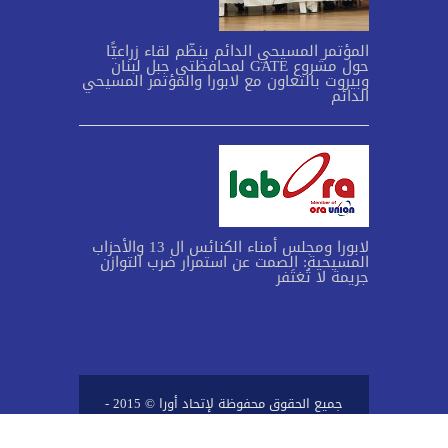
المؤتمر المسيحي الدائم ينظّم لقاء زراعيًّا
حول مشروع GATE لمحافظتي جبل لبنان
وبيروت بالتعاون مع لابورا والمؤتمر المسيحي
الدائم
لابورا ومجلس أمناء الكنائس ال 13 والأحزاب
المسيحية: الصمت عن استمرار ضرب التوازن
جريمة لا تُغتَفر
جميع الحقوق محفوظة لإتحاد أورا © 2015 -
2024