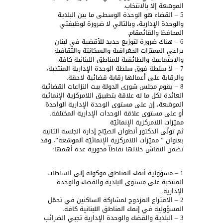
الموسّعة إلا بالانتخاب.
5 – القضاء هو الوحدة الوسطى ما بين البلدية
والوحدة الإدارية، وبالتالي لا ضرورة لوظيفتي
المحافظ والقائمقام.
6 – هناك ضرورة لتوزيع جديد للأقضية في لبنان
يراعي المميّزات الجغرافية والسكانيّة والثقافية
والاجتماعية والطائفية للمناطق اللبنانية كافة.
7 – لا سلطة فوق سلطة الوحدة الإدارية المنتخبة،
والرقابة على أعمالها رقابة قضائية لاحقة.
8 – يقوم مجلس شورى الدولة ببت النزاعات القضائية
العائدة لكل ما له علاقة بتطبيق اللامركزية الإنمائية
الموسّعة، إن على مستوى الوحدة الإدارية الواحدة
أو على مستوى علاقة الوحدات الإدارية المختلفة.
مميّزات اللامركزية الإنمائيّة
ثم تولّى الدكتور أنطوان الصيّاح إدارة الجلسة الثانية
بعنوان ” مميّزات اللامركزية الإنمائيّة الموسّعة”، وقد
تضمن النقاش خلالها نقاطاّ محورية عدة أهمها:
1 – مسؤولية أنماء المناطق موكولة إلى السلطات
المنتخبة على مستوى البلدية والقضاء والوحدة
الإدارية.
2 – الاقتراع المزدوج لمشاركة الساكنين في تحمّل
المسؤولية في إنماء المناطق اللبنانية كافة.
3 – البلدية والقضاء والوحدة الإدارية تجبي الضرائب