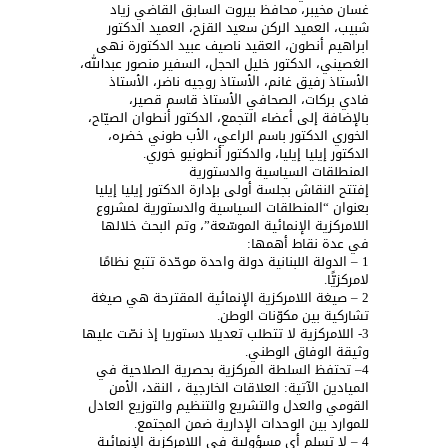
غسان مخيبر، محافظ بيروت السابق القاضي زياد
شبيب، العميد الركن سعيد القزح، العميد الدكتور
ابراهيم أنطون، العقيد ناصيف عبيد الدكتورة نهى
الغصيني، الدكتور خليل الحجل، السفير منصور عبدالله،
الأستاذ رفيق غانم، الأستاذ روجيه ناضر، الأستاذ
فادي بركات، الصحافي الأستاذ قاسم قصير،
بالإضافة إلى أعضاء التجمع، الدكتور أنطوان الصيّاح،
الخوري الدكتور باسم الراعي، الأب طوني خضره،
الدكتور إيليا إيليا، والدكتور أنطونيو خوري.
المنطلقات السياسية والدستورية
إفتتح النقاش بجلسة أولى بإدارة الدكتور إيليا إيليا
بعنوان “المنطلقات السياسية والدستورية لمشروع
اللامركزية الإنمائية الموسّعة”، وتم البحث خلالها
في عدة نقاط أهمها:
1 – الدولة اللبنانية دولة واحدة موحّدة تتبع نظامًا
لامركزيًّا.
2 – صيغة اللامركزية الإنمائية المقترحة هي صيغة
تشاركية بين مكوّنات الوطن.
3- اللامركزية لا تتطلب تعديلا دستوريا إذ نصّت عليها
وثيقة الوفاق الوطني.
4– تحتفظ السلطة المركزية بحصرية الصلاحية في
الميادين الآتية: العلاقات الخارجية ، النقد، الأمن
القومي والعدل والتشريع والتنظيم والتوزيع العادل
للموارد بين الوحدات الإدارية ضمن المجتمع.
4 – لا تسلم أي مسؤولية في اللامركزية الإنمائية