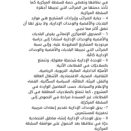
في نطاقها وتعطي حصة للسلطة المركزية كما
تأخذ حصتها من الضرائب التي تجبيها أجهزة
السلطة المركزية.
4 – جباية الضرائب وإيرادات المشاريع هي موارد
البلديات والأقضية والوحدات الإدارية، ولا يحق لها أن
تنفق أكثر مما تجبي.
5 – الصندوق اللامركزي الإنمائي يقرض البلديات
والأقضية والوحدات الإدارية استنادا إلى دراسة
مردودية المشاريع المطروحة عليه، وإلى نسبة
الضرائب التي تجبيها البلديات والأقضية والوحدات
الإدارية كافّة.
6 – للوحدة الإدارية شخصيّة معنويّة، وتتمتع
بالصلاحيّات في القطاعات الآتية:
الأمنيّة الداخلية، المالية، التربوية، الرياضية،
الثقافية، الصحية، الاقتصادية، الأشغال العامّة
والنقل، البيئة، الطاقّة، السياسة السكّانية، القضاء
والإعلام والسياحة، حسب التفاصيل الواردة في
المشروع ، كما تتمتع بالصلاحيات المطلقة في كل
القطاعات غير المسندة صراحة في النصوص إلى
السلطة المركزيّة.
7– يحق للوحدات الإدارية تقديم إعفاءات ضريبية
تحفيزية للمستثمرين.
8 – يحق للوحدات الإدارية إنشاء مناطق اقتصادية
حرّة في نطاقها بعد الحصول على موافقة السلطة
المركزية.