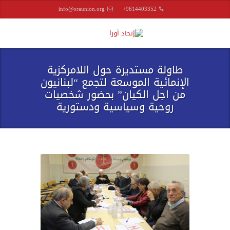
info@oraunion.org
+9614403352
طاولة مستديرة حول اللامركزية
الإنمائية الموسعة لتجمع “لبنانيون
من اجل الكيان” بحضور شخصيات
روحية وسياسية ودستورية