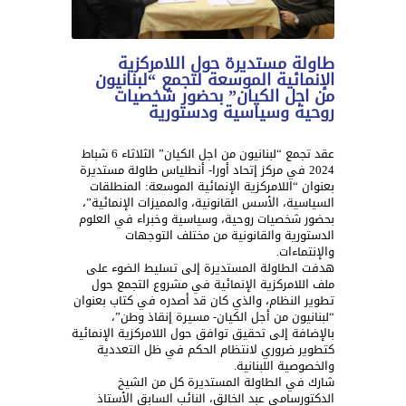
طاولة مستديرة حول اللامركزية
الإنمائية الموسعة لتجمع “لبنانيون
من اجل الكيان” بحضور شخصيات
روحية وسياسية ودستورية
عقد تجمع “لبنانيون من اجل الكيان” الثلاثاء 6 شباط
2024 في مركز إتحاد أورا- أنطلياس طاولة مستديرة
بعنوان “اللامركزية الإنمائية الموسعة: المنطلقات
السياسية، الأسس القانونية، والمميزات الإنمائية”،
بحضور شخصيات روحية، وسياسية وخبراء في العلوم
الدستورية والقانونية من مختلف التوجهات
والإنتماءات.
هدفت الطاولة المستديرة إلى تسليط الضوء على
ملف اللامركزية الإنمائية في مشروع التجمع حول
تطوير النظام، والذي كان قد أصدره في كتاب بعنوان
“لبنانيون من أجل الكيان- مسيرة إنقاذ وطن”،
بالإضافة إلى تحقيق توافق حول اللامركزية الإنمائية
كتطوير ضروري لانتظام الحكم في ظل التعددية
والخصوصية اللبنانية.
شارك في الطاولة المستديرة كل من الشيخ
الدكتورسامي عبد الخالق، النائب السابق الأستاذ