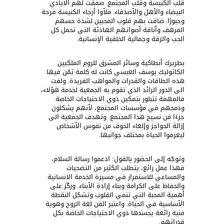
قلب الكنيسة وقلب المجتمع. صفقت لهم الأيادي
البيضاء والأهل والأصدقاء. ملأوا أرجاء الكنيسة فرحة
وحبورًا. ضاقت بهم قلوب المحبين لشدة حسهم
المرهف وأناقة أصواتهم الهادئة التي تحمل كل
الحب والرقة وجمالية الخلقية الإنسانية.
بطريرك أنطاكية وسائر المشرق للروم الملكيين
الكاثوليك يوسف العبسي كانت له كلمة ثمّن فيها
هذه الطاقات والقدرات والمواهب الفريدة. ولفت
الى الدور الرائد الذي تقوم به الجمعية لخدمة هؤلاء،
فالمهمة تتبلور بتمكين ذوي الاحتياجات الخاصة
ودمجهم في مؤسسات المجتمع، لأنهم يشكلون
جزءًا من نسيج هذا المجتمع. وتهدف الجمعية الى
إزالة الحواجز وإلغاء الخوف من نفوس الأشخاص
ليعرفوا الحياة بمختلف جوانبها.
وتوجّه إلى الحضور بالقول: ادعموا رسالة السلام،
فهذا عمل رائع، يتطلب الكثير من التضحيات
والمساعي للاستمرار في مسيرة الخدمة الانسانية
والحفاظ على الكرامة وبناء إرادة الأبناء. وركّز على
أهمية المحبة التي تنمي القلوب وتشكل النقطة
الأساسية في الحياة. واعتبر الفن لغة الروح وهوية
فنية رائعة يجسدها ذوي الاحتياجات الخاصة بكل
قدراتهم.