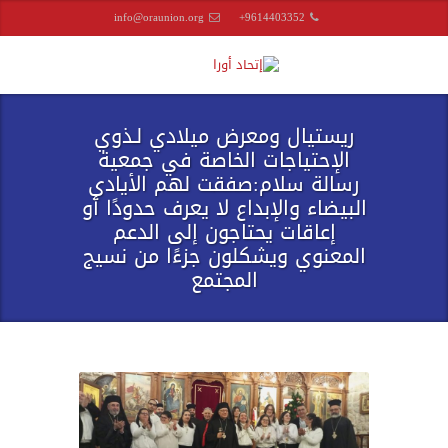
info@oraunion.org
+9614403352
ريستيال ومعرض ميلادي لـذوي
الإحتياجات الخاصة في جمعية
رسالة سلام:صفقت لهم الأيادي
البيضاء والإبداع لا يعرف حدودًا أو
إعاقات يحتاجون إلى الدعم
المعنوي ويشكلون جزءًا من نسيج
المجتمع