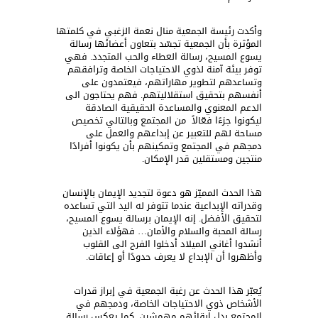
وأكدت رئيسة الجمعية منال نعمة الزغبي في كلمتها
المؤثرة بأن الجمعية تجسّد بتعاون أعضائها رسالة
يسوع المسيح، رسالة العطاء والحب المتجدد. فهي
توفر بيئة آمنة لذوي الاحتياجات الخاصة وترافقهم
وتساعدهم لتطوير مهاراتهم، فيعتمدون على
أنفسهم بتحقيق استقلاليتهم. فهم يحتاجون الى
الدعم المعنوي والمساعدة الحقيقية الصادقة
ليكونوا جزءًا فعّالاً من المجتمع وبالتالي تخصيص
مساحة لهم للتعبير عن إبداعهم والعمل على
دمجهم في المجتمع وتمكينهم بأن يكونوا أفرادًا
منتجين ومستقلين قدر الإمكان.
هذا الحدث المميّز هو دعوة لتجديد الإيمان بالإنسان
وقدراته الإبداعية عندما تتوفر له اليد التي تساعده
لتحقيق الأفضل. إنه الإيمان برسالة يسوع المسيح،
رسالة المحبة والسلام والأمان… فهؤلاء الذين
أنشدوا أغاني الميلاد أدخلوا الفرح الى القلوب
وأظهروا أن الإبداع لا يعرف حدودًا أو إعاقات.
يُعبّر هذا الحدث عن رغبة الجمعية في إبراز قدرات
الأشخاص ذوي الاحتياجات الخاصة، ودمجهم في
المجتمع بدل إبقائهم مهمشين. كما يعكس رسالة