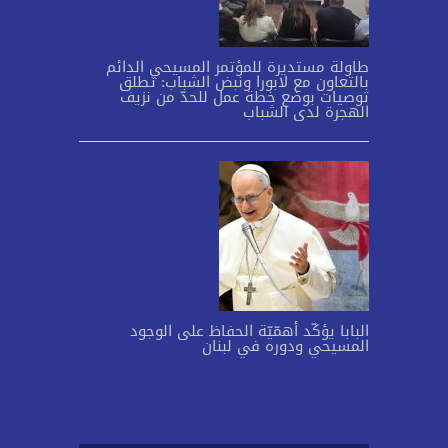
طاولة مستديرة للمؤتمر المسيحي الدائم
بالتعاون مع لابورا ونبض الشباب: تطلق
توصيات بوضع خطة عمل للحدّ من نزيف
الهجرة لدى الشباب
البابا يؤكّد أهمّيّة الحفاظ على الوجود
المسيحي ودوره في لبنان