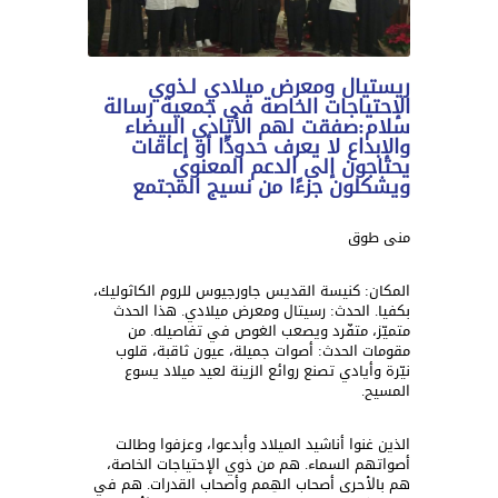
ريستيال ومعرض ميلادي لـذوي
الإحتياجات الخاصة في جمعية رسالة
سلام:صفقت لهم الأيادي البيضاء
والإبداع لا يعرف حدودًا أو إعاقات
يحتاجون إلى الدعم المعنوي
ويشكلون جزءًا من نسيج المجتمع
منى طوق
المكان: كنيسة القديس جاورجيوس للروم الكاثوليك،
بكفيا. الحدث: رسيتال ومعرض ميلادي. هذا الحدث
متميّز، متفّرد ويصعب الغوص في تفاصيله. من
مقومات الحدث: أصوات جميلة، عيون ثاقبة، قلوب
نيّرة وأيادي تصنع روائع الزينة لعيد ميلاد يسوع
المسيح.
الذين غنوا أناشيد الميلاد وأبدعوا، وعزفوا وطالت
أصواتهم السماء. هم من ذوي الإحتياجات الخاصة،
هم بالأحرى أصحاب الهِمم وأصحاب القدرات. هم في