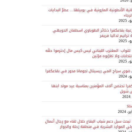
انية الأنطونية المارونية في يوبيلها… عطرُ البدايات
لرجاء
ية بقاعكفرا ذخائر الطوباوي اسطفان الدويهي
ترانيم لداليا فريفر
ا للنواب: المغترب اللبناني ليس كيس مال إحترموا حقّه
تخابات ولا تغرّبوه مرّتين
ضوي سراج المي ريسيتال لجومانا مدور في بقاعكفرا
فرا تحتضن آلاف المؤمنين بمناسبة عيد مولد ابنها
 شربل
Sli
ا تبحث سبل دعم شباب البقاع خلال لقاء مع رجال أعمال
ي الموارد البشرية في منطقة زحلة والجوار