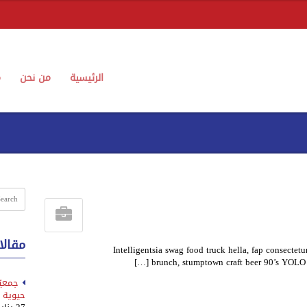
الرئيسية
من نحن
م
مقالا
Intelligentsia swag food truck hella, fap consecte
brunch, stumptown craft beer 90’s YOLO N
جمعيّ
حيوية للع