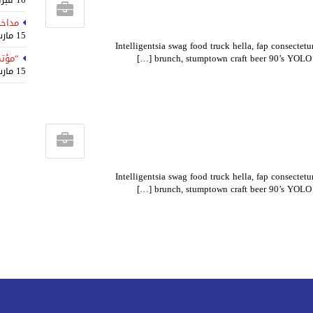
مداخل
15 مارس، 2022
Intelligentsia swag food truck hella, fap consecte
brunch, stumptown craft beer 90’s YOLO N
“مؤتم
15 مارس، 2022
Intelligentsia swag food truck hella, fap consecte
brunch, stumptown craft beer 90’s YOLO N