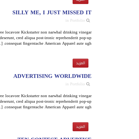
SILLY ME, I JUST MISSED IT
in Portfolio
ree locavore Kickstarter non narwhal drinking vinegar
deserunt, cred aliqua post-ironic reprehenderit pop-up
consequat fingerstache American Apparel aute ugh. […]
المزيد
ADVERTISING WORLDWIDE
in Portfolio
ree locavore Kickstarter non narwhal drinking vinegar
deserunt, cred aliqua post-ironic reprehenderit pop-up
consequat fingerstache American Apparel aute ugh. […]
المزيد