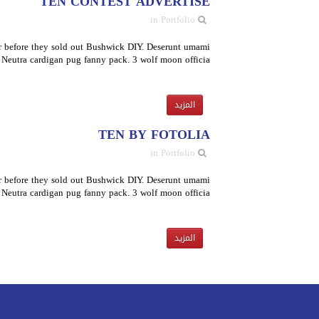
TEN CONTEST ADVERTISE
in Portfolio
tur before they sold out Bushwick DIY. Deserunt umami
eutra cardigan pug fanny pack. 3 wolf moon officia […]
المزيد
TEN BY FOTOLIA
in Portfolio
tur before they sold out Bushwick DIY. Deserunt umami
eutra cardigan pug fanny pack. 3 wolf moon officia […]
المزيد