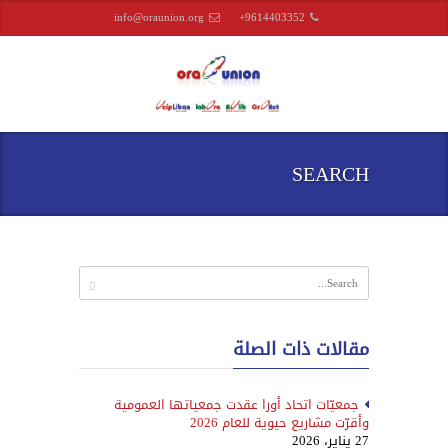
info@oraunion.org
+9614403352
SEARCH
مقالات ذات الصلة
جمعيّات اتحاد أورا عقدت جمعياتها العمومية
وأقرّت مشاريع حيوية للعام 2026
27 يناير، 2026