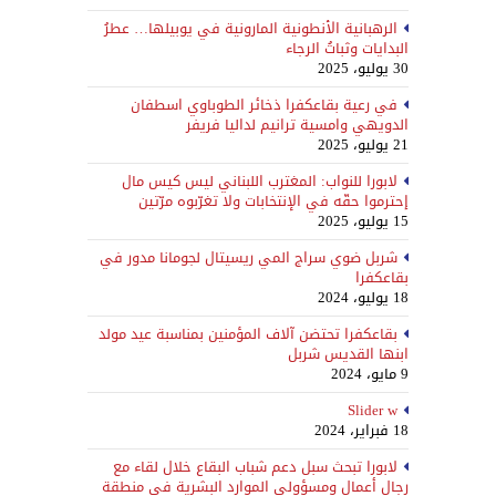
الرهبانية الأنطونية المارونية في يوبيلها… عطرُ
البدايات وثباتُ الرجاء
30 يوليو، 2025
في رعية بقاعكفرا ذخائر الطوباوي اسطفان
الدويهي وامسية ترانيم لداليا فريفر
21 يوليو، 2025
لابورا للنواب: المغترب اللبناني ليس كيس مال
إحترموا حقّه في الإنتخابات ولا تغرّبوه مرّتين
15 يوليو، 2025
شربل ضوي سراج المي ريسيتال لجومانا مدور في
بقاعكفرا
18 يوليو، 2024
بقاعكفرا تحتضن آلاف المؤمنين بمناسبة عيد مولد
ابنها القديس شربل
9 مايو، 2024
Slider w
18 فبراير، 2024
لابورا تبحث سبل دعم شباب البقاع خلال لقاء مع
رجال أعمال ومسؤولي الموارد البشرية في منطقة