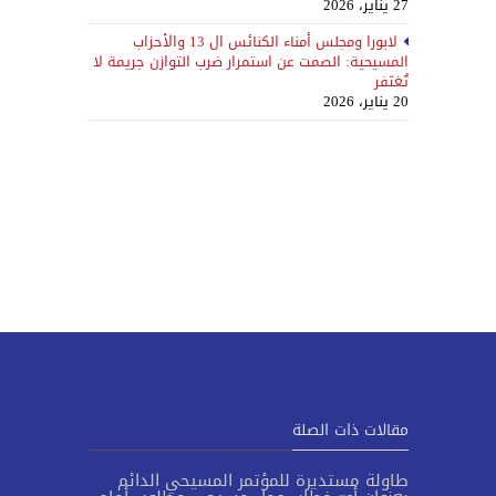
27 يناير، 2026
لابورا ومجلس أمناء الكنائس ال 13 والأحزاب
المسيحية: الصمت عن استمرار ضرب التوازن جريمة لا
تُغتَفر
20 يناير، 2026
مقالات ذات الصلة
طاولة مستديرة للمؤتمر المسيحي الدائم