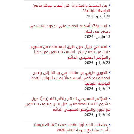
بين التمديد والمداورة: هل يُضرب جوهر قانون
الجامعة اللبنانية؟
30 أبريل، 2026
البابا يؤكّد أهمّيّة الحفاظ على الوجود المسيحي
ودوره في لبنان
13 مارس، 2026
لقاء في جبيل حول طرق الإستفادة من مشروع
غايت من تنظيم نبض الشباب بالتعاون مع لابورا
والمؤتمر المسيحي الدائم
23 فبراير، 2026
الخوري طوني بو عسّاف في رسالة إلى رئيس
الجمهورية: كفى استسهالًاً لضرب التوازن أنقذوا
الجامعة اللبنانية
12 فبراير، 2026
المؤتمر المسيحي الدائم ينظّم لقاء زراعيًّا حول
مشروع GATE لمحافظتي جبل لبنان وبيروت بالتعاون
مع لابورا والمؤتمر المسيحي الدائم
10 فبراير، 2026
جمعيّات اتحاد أورا عقدت جمعياتها العمومية
وأقرّت مشاريع حيوية للعام 2026