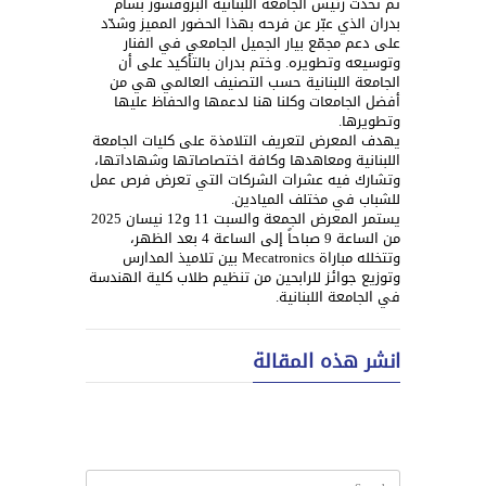
ثم تحدث رئيس الجامعة اللبنانية البروفسور بسام
بدران الذي عبّر عن فرحه بهذا الحضور المميز وشدّد
على دعم مجمّع بيار الجميل الجامعي في الفنار
وتوسيعه وتطويره. وختم بدران بالتأكيد على أن
الجامعة اللبنانية حسب التصنيف العالمي هي من
أفضل الجامعات وكلنا هنا لدعمها والحفاظ عليها
وتطويرها.
يهدف المعرض لتعريف التلامذة على كليات الجامعة
اللبنانية ومعاهدها وكافة اختصاصاتها وشهاداتها،
وتشارك فيه عشرات الشركات التي تعرض فرص عمل
للشباب في مختلف الميادين.
يستمر المعرض الجمعة والسبت 11 و12 نيسان 2025
من الساعة 9 صباحاً إلى الساعة 4 بعد الظهر،
وتتخلله مباراة Mecatronics بين تلاميذ المدارس
وتوزيع جوائز للرابحين من تنظيم طلاب كلية الهندسة
في الجامعة اللبنانية.
انشر هذه المقالة