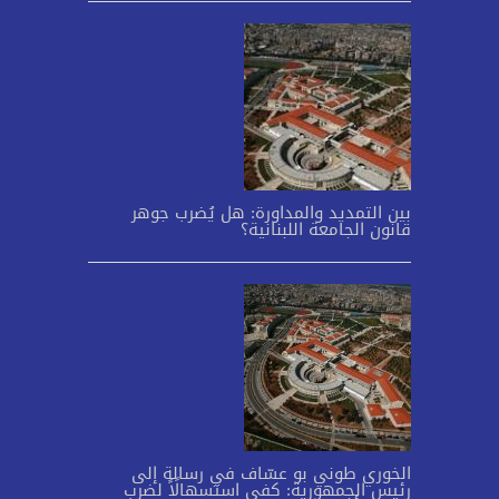
بين التمديد والمداورة: هل يُضرب جوهر
قانون الجامعة اللبنانية؟
الخوري طوني بو عسّاف في رسالة إلى
رئيس الجمهورية: كفى استسهالًاً لضرب