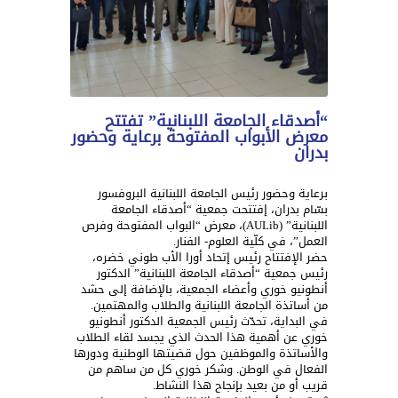
“أصدقاء الجامعة اللبنانية” تفتتح
معرض الأبواب المفتوحة برعاية وحضور
بدران
برعاية وحضور رئيس الجامعة اللبنانية البروفسور
بسّام بدران، إفتتحت جمعية “أصدقاء الجامعة
اللبنانية” (AULib)، معرض “البواب المفتوحة وفرص
العمل”، في كلّية العلوم- الفنار.
حضر الإفتتاح رئيس إتحاد أورا الأب طوني خضره،
رئيس جمعية “أصدقاء الجامعة اللبنانية” الدكتور
أنطونيو خوري وأعضاء الجمعية، بالإضافة إلى حشد
من أساتذة الجامعة اللبنانية والطلاب والمهتمين.
في البداية، تحدّث رئيس الجمعية الدكتور أنطونيو
خوري عن أهمية هذا الحدث الذي يجسد لقاء الطلاب
والأساتذة والموظفين حول قضيتها الوطنية ودورها
الفعال في الوطن. وشكر خوري كل من ساهم من
قريب أو من بعيد بإنجاح هذا النشاط.