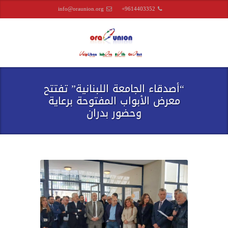
info@oraunion.org
+9614403352
“أصدقاء الجامعة اللبنانية” تفتتح
معرض الأبواب المفتوحة برعاية
وحضور بدران