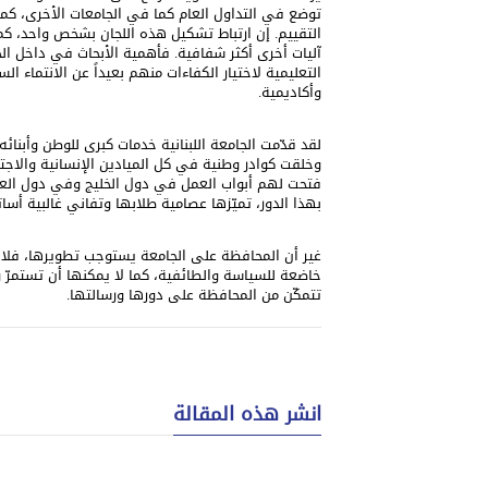
توضع في التداول العام كما في الجامعات الأخرى، كما
التقييم. إن ارتباط تشكيل هذه اللجان بشخص واحد، ك
آليات أخرى أكثر شفافية. فأهمية الأبحاث في داخل الجا
التعليمية لاختيار الكفاءات منهم بعيداً عن الانتماء 
وأكاديمية.
لقد قدّمت الجامعة اللبنانية خدمات كبرى للوطن وأبنائ
وخلقت كوادر وطنية في كل الميادين الإنسانية والاجت
فتحت لهم أبواب العمل في دول الخليج وفي دول العال
بهذا الدور، تميّزها عصامية طلابها وتفاني غالبية أسات
غير أن المحافظة على الجامعة يستوجب تطويرها، فلا يج
خاضعة للسياسة والطائفية، كما لا يمكنها أن تستمرّ 
تتمكّن من المحافظة على دورها ورسالتها.
انشر هذه المقالة