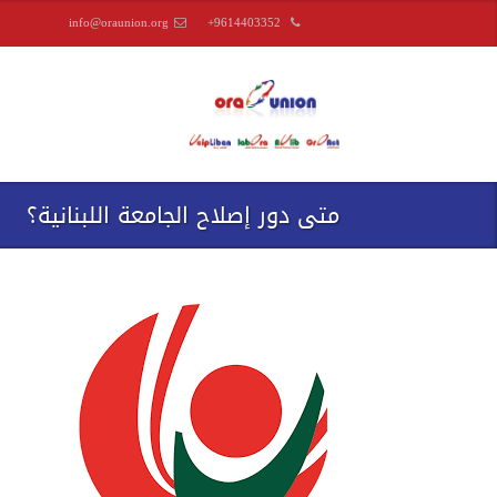
info@oraunion.org
+9614403352
متى دور إصلاح الجامعة اللبنانية؟