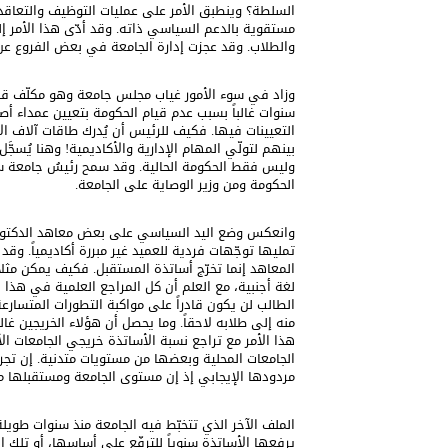
السلطة؟ وينطبق الأمر على عمليات التوظيف والتعاقد 
مستقوية بالدعم السياسي ذاته. وقد أدّى هذا الأمر 
والطلاب. وقد عجزت إدارة الجامعة في بعض الفروع عن إ
وزاد في سوء الأمور غياب مجلس جامعة وهو مكلّف قانون
سنوات غالباً بسبب عدم قيام الحكومة بتعيين عمداء أصي
التعيينات فيها. فكيف للرئيس أن يُدرك طاقات آلاف الأس
بينهم لتولّي المهام الإدارية والأكاديمية! وهنا يُسجَ
وليس فقط الحكومة الحالية. وقد سمح رئيسُ جامعة سا
الحكومة ومن وزير الوصاية على الجامعة.
وانعكس وضع اليد السياسي على بعض معاهد الدكتوراه 
تمليها توجّهات فردية للعميد غير مبررة أكاديمياً. و
المعاهد إنما تخرّج أساتذة المستقبل. فكيف يمكن مثلا
لغة أجنبية، مع العلم أن كل المراجع العلمية في هذا 
الطالب لن يكون قادراً على مواكبة التطورات المتسارعة
منه إلى طلابه لاحقاً. وما يحصل أن هؤلاء الخريجين غال
هذا الأمر مع تراجع نسبة الأساتذة خريجي الجامعات الأ
الجامعات المحلية وبعضها من مستويات متدنية. إن تجربة
مردودها الإيجابي إذ إن مستوى الجامعة ومستقبلها مر
الملف الآخر الذي تتخبّط فيه الجامعة منذ سنوات طويلة
يرفعها الأساتذة سنوياً للترفّع على أساسها، أو تلك ال