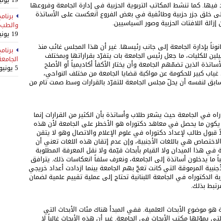
فيها. كما تنشط المكاتب التربوية الحزبية في إدارة الجامعة وفروعها
إلى خلق جزر حزبية وطائفية في بعض الفروع انعكست على الأساتذة
برنام
زالة اللافتات الحزبية وصور السياسيين.
والطب 
19 يونيو، 2025
اً بإدارة الجامعة إلى جانب رئيسها. غير أن هذا المجلس غائب منذ
برنام
لين للكليات، ما جعل رئيس الجامعة بات يتفرّد بقراراتها وبمختلف
الجامعة 
اتذة الذين تضمّهم الجامعة وأن يختار الأكفأ أكاديمياً أو الأصلح
5 يونيو، 2025
ّل غياب كبير للحكومة عن مواكبة قضايا الجامعة من مختلف النواحي،
بق لنفسه أن يحلّ مجلس الجامعة للتفرّد بالقرارات وسط صمت تام من
في الجامعة حيث يشعر طلاب وأساتذة بأن الكثير من القرارات إنما
قد يكون ما يحصل في معاهد دكتوراه هو الأخطر على الجامعة لأن هذه
ً قبول طالب لإعداد دكتوراه في علوم الإعلام والاتصال وهو لا يتقن
الاختصاص هي باللغات الأجنبية، وإن عدم إتقان هذه اللغات تعني أن
 في هذا الميدان ولا القيام بأبحاث قيّمة ولا نقل المعرفة المطلوبة
باً ما يدخلون أساتذة إلى الجامعة، ونعرف سلفاً انعكاسات ذلك. يترافق
جنبية المرموقة التي كانت تعجّ بهم الجامعة بينما ازدادت أعداد خريجي
 الدكتوراه في الجامعة اللبنانية تحتاج إلى عملية تقييم علمية لضمان
تبط بذلك.
 هو موضوع الأبحاث العلمية. ففي المبدأ هناك مئات الأبحاث التي
تي يموّلها مكتب الأبحاث في الجامعة. غير أن هذه الأبحاث غالباً لا