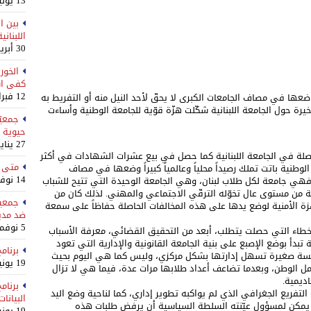
13 يوليو، 2026
بين ا
اللبناني
30 أبريل، 2026
الخور
كفى است
12 فبراير، 2026
اً وضعها في مصاف الجامعات الكبرى لا يحقّ لأحد النيل منه أو التفريط به
خيرة حول الجامعة اللبنانية شكّلت هزّة قوّية للجامعة الوطنية وأساءت
جمعيّ
حيوية للع
27 يناير، 2026
ة في الجامعة اللبنانية كما حصل في بيع عشرات الشهادات في أكثر
متى د
لوطنية باتت تملك رصيداً محلياً وعالمياً كبيراً وضعها في مصاف
14 نوفمبر، 2025
ه. فهي جامعة لكل طلاب لبنان، وهي الجامعة الوحيدة التي تتيح للشباب
ية من مستوى عال تخوّله الترقّي الاجتماعي والمهني. لذلك كان من
جمعية
زة الأمنية لوضع يدها على هذه المخالفات الحاصلة حفاظاً على سمعة
ضد مدير
5 نوفمبر، 2025
أخطاء التي حصلت يتطلب، أبعد من التحقيق القضائي، معرفة الأسباب
 تبدأ بوضع الإصبع على بنية الجامعة القانونية والإدارية التي تعود
برنام
ؤسسة صغيرة تسهل إدارتها بشكل مركزي، وليس كما هي اليوم بحيث
19 يونيو، 2025
مل الوطن، وبعدما تضاعف أعداد طلابها مرات عدة، فيما هي لا تزال
اديمية.
برنام
لتفريع الجغرافي الذي لم يواكبه تطوير إداري، كما لناحية وضع اليد
البيانات
يف يمكن لمسؤول عيّنته السلطة السياسية أن يرفض طلبات هذه
19 يونيو، 2025