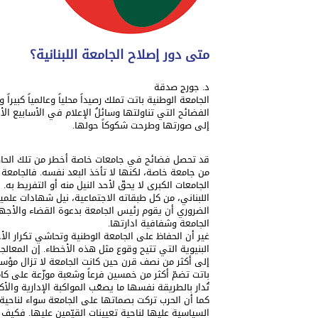
متى دور إصلاح الجامعة اللبنانية؟
د. جورج صدقة
الجامعة الوطنية باتت تملك رصيداً محلياً وعالمياً كبير
الفضائح التي تناولتها وسائلُ الإعلام في الأسابيع الأ
إلى صورتها وطرحت شكوكاً حولها.
قد تحصل فضائح في جامعات خاصة أخطر من تلك الحاصل
من جامعة خاصة، لكنها لا تأخذ البعد نفسه. فالجامعة ا
الجامعات الكبرى لا يحقّ لأحد النيل منه أو التفريط ب
اللبناني، من كل طبقاته الاجتماعية، نيل شهادات علم
الضروري أن يقوم رئيس الجامعة بدعوة القضاء والأجه
الجامعة وشفافية ادارتها.
غير أن الحفاظ على الجامعة الوطنية وتحاشي تكرار ال
البنيوية التي تتيح وقوع مثل هذه الأخطاء. إن المعالجة
إلى أكثر من نصف قرن حين كانت الجامعة لا تزال م
باتت تضمّ أكثر من خمسين فرعاً وشعبة موزّعة على كا
تُدار بالطريقة نفسها ما يصعّب المواكبة الإدارية والأك
كما أن الحرب تركت بصماتها على الجامعة سواء لناحية ا
السياسية عليها لناحية تعيينات القيّمين عليها. فك