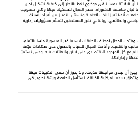
 أن آلية تقييمها تبقى موضوع لغط بالنظر إلى كيفية تشكيل لجان
ما لجان مناقشة الدكتوراه، تفتح المجال للتشكيك فيها وهي تستوجب
معات أنها تفرز النخب العلمية وتسهّل التمييز بين أفراد الهيئة
السياسي والطائفي، وبالتالي تفرز المستحقين لتسلّم مسؤوليات إدارية
ه، وفتحت المجال لمختلف الطبقات لاسيما غير الميسورة منها بالتعلم،
ماعية والعلمية، وأتاحت المجال للشباب بالحصول على شهادات قيّمة
م مع كل المردود الاقتصادي على لبنان والعائلات فيه. وهي تستمرّ
ذتها وإداراتها.
وز أن تبقى قوانينها قديمة، ولا يجوز أن تبقى التعيينات فيها
وتتطوّر بهذه المركزية الخانقة. تستأهل الجامعة ورشة تطوير كي