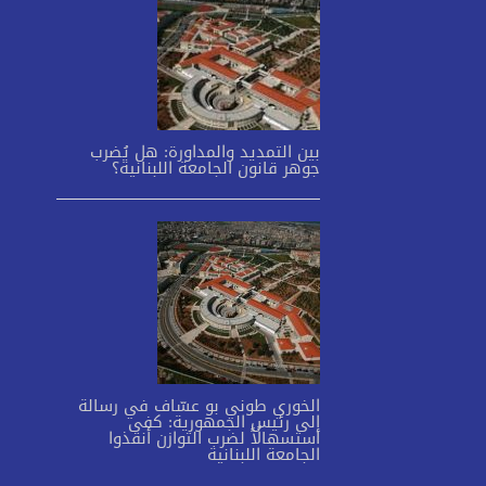
بين التمديد والمداورة: هل يُضرب
جوهر قانون الجامعة اللبنانية؟
الخوري طوني بو عسّاف في رسالة
إلى رئيس الجمهورية: كفى
استسهالًاً لضرب التوازن أنقذوا
الجامعة اللبنانية