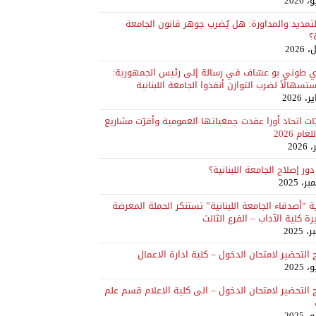
لتمديد والمداورة: هل يُضرب جوهر قانون الجامعة
ة؟
ي طوني بو عسّاف في رسالة إلى رئيس الجمهورية:
سهالًاً لضرب التوازن أنقذوا الجامعة اللبنانية
ات اتحاد أورا عقدت جمعياتها العمومية وأقرّت مشاريع
ام 2026
ور إصلاح الجامعة اللبنانية؟
 “أصدقاء الجامعة اللبنانية” تستنكر الحملة المغرضة
ة كلية الآداب – الفرع الثالث
ج التحضير لامتحان الدخول – كلية ادارة الاعمال
ج التحضير لامتحان الدخول – الى كلية الاعلام قسم علم