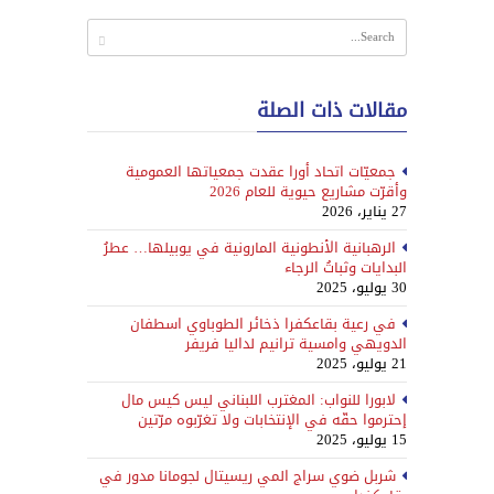
مقالات ذات الصلة
جمعيّات اتحاد أورا عقدت جمعياتها العمومية
وأقرّت مشاريع حيوية للعام 2026
27 يناير، 2026
الرهبانية الأنطونية المارونية في يوبيلها… عطرُ
البدايات وثباتُ الرجاء
30 يوليو، 2025
في رعية بقاعكفرا ذخائر الطوباوي اسطفان
الدويهي وامسية ترانيم لداليا فريفر
21 يوليو، 2025
لابورا للنواب: المغترب اللبناني ليس كيس مال
إحترموا حقّه في الإنتخابات ولا تغرّبوه مرّتين
15 يوليو، 2025
شربل ضوي سراج المي ريسيتال لجومانا مدور في