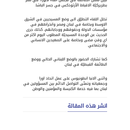
بطريركيّة الاقباط الأرثوذكس في جسر الباشا.
تخلل اللقاء التطرّق الى وضع المسيحيين في الشرق
الاوسط وبخاصة في لبنان ومصر وانخراطهم في
مؤسسات الدولة وحقوقهم ووجاباتهم، كذلك جرى
الحديث عن الوحدة المسيحيّة المطلوب اليوم اكثر من
اي وقتٍ مضى وبخاصة على الصعيدين الانساني
والاجتماعي.
كما تشارك الحضور بالوضع اللبناني الحالي ووضع
الطائفة القبطيّة في لبنان.
واثنى الانبا انطونيوس على عمل اتحاد اورا
وجمعياته وتمنّى التواصل الدائم بين المسؤولين في
لبنان بما فيه خدمة الكنيسة والمؤمنين والوطن.
انشر هذه المقالة