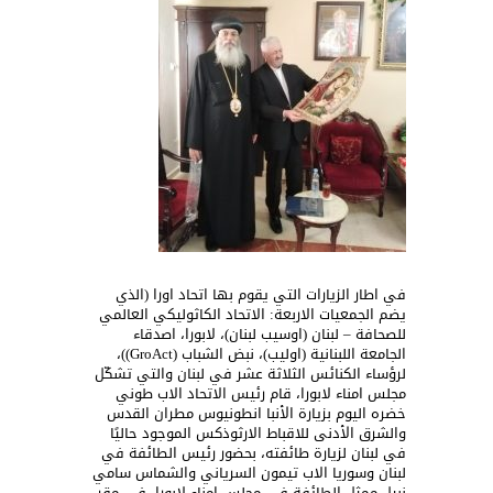
في اطار الزيارات التي يقوم بها اتحاد اورا (الذي
يضم الجمعيات الاربعة: الاتحاد الكاثوليكي العالمي
للصحافة – لبنان (اوسيب لبنان)، لابورا، اصدقاء
الجامعة اللبنانية (اوليب)، نبض الشباب (GroAct))،
لرؤساء الكنائس الثلاثة عشر في لبنان والتي تشكّل
مجلس امناء لابورا، قام رئيس الاتحاد الاب طوني
خضره اليوم بزيارة الأنبا انطونيوس مطران القدس
والشرق الأدنى للاقباط الارثوذكس الموجود حاليًا
في لبنان لزيارة طائفته، بحضور رئيس الطائفة في
لبنان وسوريا الاب تيمون السرياني والشماس سامي
نبيل ممثل الطائفة في مجلس امناء لابورا، في مقر