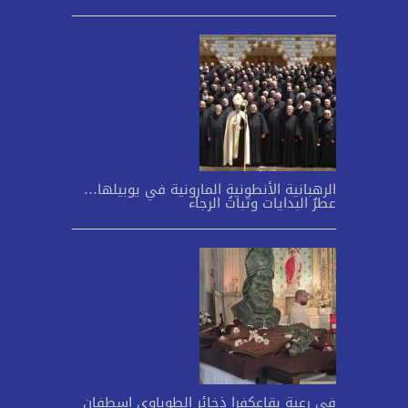
الرهبانية الأنطونية المارونية في يوبيلها…
عطرُ البدايات وثباتُ الرجاء
في رعية بقاعكفرا ذخائر الطوباوي اسطفان