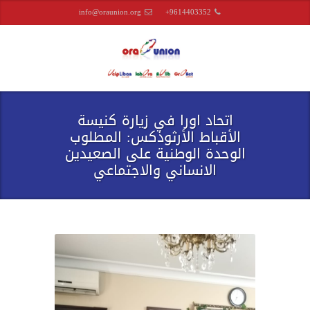
info@oraunion.org
+9614403352
اتحاد اورا في زيارة كنيسة
الأقباط الأرثوذكس: المطلوب
الوحدة الوطنية على الصعيدين
الانساني والاجتماعي