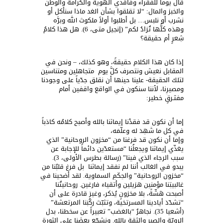
قال يوماً للفقراء وفاقدي الهوية والكرامة والوطن
والخبز والمال: “لا تقلقوا بشأن الغد ماذا سنأكل أو
نشرب أو نلبس… بل أطلبوا أولاً ملكوتَ الله وبرَّه
وهذه كلُّها تُزادُ لكم” (إنجيل متى، 6). هل هذا كلامُ
شِعرٍ أم حقيقة؟
إذا كان هذا الكلام حقيقةً، وهو كذلك، – ونحن في
المقابل نعيش ونتصرف كلَّ يوم متجاهلين ومتناسين
لتلك الحقيقة- علينا حينها أن نقلق جدّياً على وجودنا
ومصيرِنا، لأننا سنكون في الواقع واقفين أمام
مفتَـرقٍ خطير:
إما أن نكون قد فقدْنا إيمانَنا بالله وأصبح كلامُه كاذباً
في كل ما شَهِدَ له وعلّمَه،
وإما أن نكون قد فرغنا من “مخزون الروحانية” الذي
يغذّي إيمانَنا ويجعلُنا “مستعدّين دائماً للإجابة عن
سبب الرجاء الذي فينا” (رسالة بطرس الأولى، 3).
يبدو في الغالب أننا لم نفقد إيمانَنا بل فرغ قلبُنا من
“مخزون الروحانية” والحِكَمِ السماوية. لقد أضحينا في
غالبيتِنا مؤمنين هزيلين وأتقياءَ فارغين. روحانيتُنا
أصبحت هَشّةً، بلا مخزونٍ يُذكر، وغيرَ قادرة على أن
“تشدّدَ أيادينا المسرتخية، وتثبّتَ ركُبَنا المرتعشة”
(أشعيا 35). نجاهرُ “بالغضب” تعبيراً عن سخطنا، بدل
الرويّة والصبر والثقة بالله. ونشجّع بعضَنا على الثورة