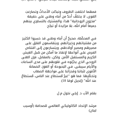
فمهما اختلفتِ الظروف وتبدّلتِ الأحداثُ وتصارعَتِ
القوى، لا يختلفُ أحدٌ من أبناء وطني على حقيقة
“مخزون الروحانية” هذا، والمشترك بالتساوي بينهم
جميعاً أمام الله، بلا مزايدة أو تبجّح.
في المحصِّلة، صحيحٌ أن أبناءَ وطني قد خسِروا الكثيرَ
من مقتنياتهم وخيراتهم، ويتقاسمون القلقَ على
مصيرهم ومصيرِ أولادهم، ويتسارعون إلى اقتناص
الفرص على أنواعها لإنقاذ ما أمكن من سُبل العيش
الكريم والمستقبل الآمن. ولكن، بالمقابل، فإن الغنى
الروحي الذي يخزّنوه في قلوبهم على مدى الساعات
والأيام سيبقى، في البَحبوحة أو العوَز، الضمانةَ
الأقوى لثباتنا وقدراتنا على مواجهة الصعاب
وتخطّيها. فما هو “غيرُ مُستطاع عند الناس، مُستطاعٌ
عند الله” (إنجيل لوقا 18).
بقلم الأب د. إيلي نخول م.ل
مرشد الإتحاد الكاثوليكي العالمي للصحافة (أوسيب
لبنان)