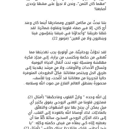
“مهما كان الثمن”، ونحن لا نجرؤ على مسّها بإحدى
أصابعنا!
بتنا نبحثُ عن مكامن القِوى ومصادرِها أينما كان وعند
أيّ كان، إلا في صفاء قلوبِنا ونقاوةِ ضمائرنا. لقد
ضَللنا طريقَنا “وأعداؤنا في ضيقنا يتفرّسون فينا
وينظرون ولا مِن مُعين” (مزمور 22).
لقد تحوّلَتْ روحانيتُنا، من أولويةٍ يجب تغذيتها مما
نُعطى من حكمة ونكتسب من برارة، إلى مجرّد فكرة
مهمّشة ومنسيّة تنوء تحت أثقال الحياة اليومية
وتَسَارُع الأحداثِ والأوقات، ولا من مرشد يَهدينا إلى
طريق الحل ويختصر معاناتَنا. فكلُّ الطروحاتِ المتوفرة
حالياً لتحريرنا من معاناتنا قد أضْحت، ويا للأسف،
محصورةً بمنطق العالم الفارغ من صوت الله وسلامِه .
إن الله وحده ” وازنُ القلوب وفاحصُها” (أمثال 21).
فمخزون قلوبنا من الغنى الروحي يفوق بكثير أي
ميلٍ يمكن أن يجنحَ بها نحو الشهوات والتعلّق
بالماديّات. لذك أوصىانا الله بالعودة إلى القلب، أي
إلى ذلك الخزّان الروحي السخيّ، سائلا كُلّاً منا أن
يعطيَه إيّاه كي يملأَه من فيض حكمتِه وحُبّه: “يا
بنيّ أعطني قلبك، ولتلاحظ عيناك طرُقي” (أمثال 23).