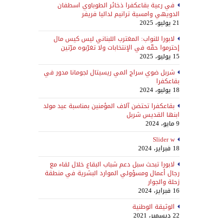
في رعية بقاعكفرا ذخائر الطوباوي اسطفان
الدويهي وامسية ترانيم لداليا فريفر
21 يوليو، 2025
لابورا للنواب: المغترب اللبناني ليس كيس مال
إحترموا حقّه في الإنتخابات ولا تغرّبوه مرّتين
15 يوليو، 2025
شربل ضوي سراج المي ريسيتال لجومانا مدور في
بقاعكفرا
18 يوليو، 2024
بقاعكفرا تحتضن آلاف المؤمنين بمناسبة عيد مولد
ابنها القديس شربل
9 مايو، 2024
Slider w
18 فبراير، 2024
لابورا تبحث سبل دعم شباب البقاع خلال لقاء مع
رجال أعمال ومسؤولي الموارد البشرية في منطقة
زحلة والجوار
16 فبراير، 2024
الوثيقة الوطنية
22 ديسمبر، 2021