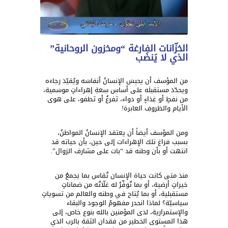
الخزّانات الفارغة “ومخزون الروحانية”
الذي لا يَنضَب
من المؤسف أن يحبِسَ الإنسانُ أنفاسَه ويُقيّدَ رجاءَه
ويحدّدَ مستقبلَه على أساسِ سِعةِ إهراءاتٍ موسَمية،
من نفطٍ أو غِذاءٍ أو دواء، تَفرغُ أو تَطفو، على هوى
الأيام والظروفِ العابرة!
ومن المؤسف أيضاً أن يعتقد الإنسانُ المواطنُ،
بسبب فراغ تلك الإهراءات إلى حين، بأن حياته قد
انتهت أو بأن وطنه قد “بات على مشارف الزوال”.
منذ متى كانت حياة الإنسان تُقاس بما يَجمعُ من
خيراتٍ أرضية، أو بما تُوفِّرُ له غلّاتُه من ضماناتٍ
مستقبلية، أو بما يُتاح في وطنه والعالم من تسوياتٍ
سياسيّة؟ لماذا انحدر مفهومُ الوجود والبقاء
والإستمرارية، لدى المؤمنين بالله بنوع خاص، إلى
هذا المستوى الخطير من فقدان الثقة بالرب الذي