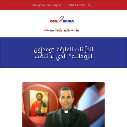
info@oraunion.org
+9614403352
الخزّانات الفارغة “ومخزون
الروحانية” الذي لا يَنضَب