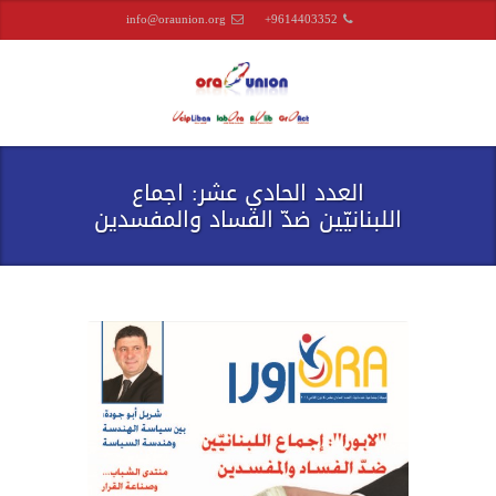
info@oraunion.org
+9614403352
العدد الحادي عشر: اجماع
اللبنانيّين ضدّ الفساد والمفسدين