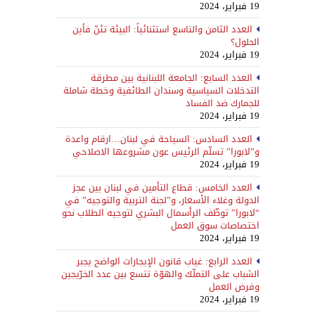
19 فبراير، 2024
العدد الثامن والتاسع استثنائياً: البيئة تئنّ فأين
الحلول؟
19 فبراير، 2024
العدد السابع: الجامعة اللبنانية بين مطرقة
التدخلات السياسية وسندان الطائفية وخطة شاملة
للجمارك ضد الفساد
19 فبراير، 2024
العدد السادس: السياحة في لبنان…ارقام واعدة
و”لابورا” تسلّم الرئيس عون مشروعها الاصلاحي
19 فبراير، 2024
العدد الخامس: قطاع التأمين في لبنان بين عجز
الدولة وغلاء الأسعار، و”لجنة التربية والتوجيه” في
“لابورا” توظّف الرأسمال البشري لتوجيه الطلاب نحو
اختصاصات سوق العمل
19 فبراير، 2024
العدد الرابع: غياب قانون الإيجارات الواضح يجبر
الشباب على التملّك والهوّة تتسع بين عدد الخرّيجين
وفرض العمل
19 فبراير، 2024