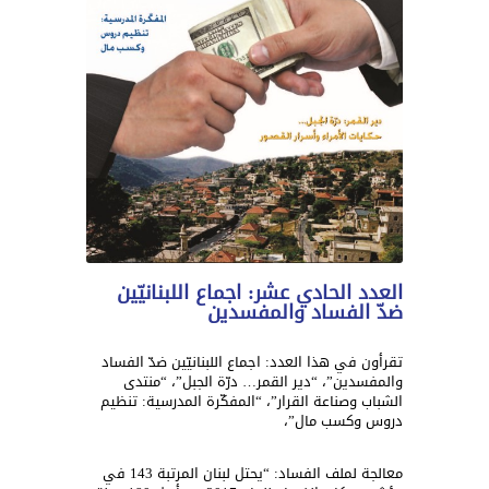
العدد الحادي عشر: اجماع اللبنانيّين
ضدّ الفساد والمفسدين
تقرأون في هذا العدد: اجماع اللبنانيّين ضدّ الفساد
والمفسدين”، “دير القمر… درّة الجبل”، “منتدى
الشباب وصناعة القرار”، “المفكّرة المدرسية: تنظيم
دروس وكسب مال”،
معالجة لملف الفساد: “يحتل لبنان المرتبة 143 في