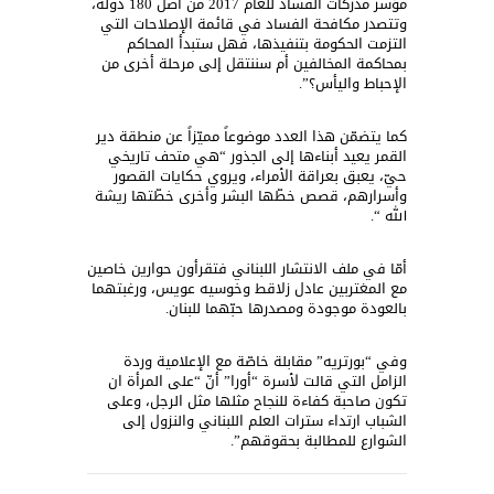
مؤشر مدركات الفساد للعام 2017 من أصل 180 دولة،
وتتصدر مكافحة الفساد في قائمة الإصلاحات التي
التزمت الحكومة بتنفيذها، فهل ستبدأ المحاكم
بمحاكمة المخالفين أم سننتقل إلى مرحلة أخرى من
الإحباط واليأس؟”.
كما يتضمّن هذا العدد موضوعاً مميّزاً عن منطقة دير
القمر يعيد أبناءها إلى الجذور “هي متحف تاريخي
حيّ، يعبق بعراقة الأمراء، ويروي حكايات القصور
وأسرارهم، قصص خطّها البشر وأخرى خطّتها ريشة
الله “.
أمّا في ملف الانتشار اللبناني فتقرأون حوارين خاصين
مع المغتربين عادل زلاقط وخوسيه عويس، ورغبتهما
بالعودة موجودة ومصدرها حبّهما للبنان.
وفي “بورتريه” مقابلة خاصّة مع الإعلامية وردة
الزامل التي قالت لأسرة “أورا” أنّ “على المرأة ان
تكون صاحبة كفاءة للنجاح مثلها مثل الرجل، وعلى
الشباب ارتداء سترات العلم اللبناني والنزول إلى
الشوارع للمطالبة بحقوقهم”.