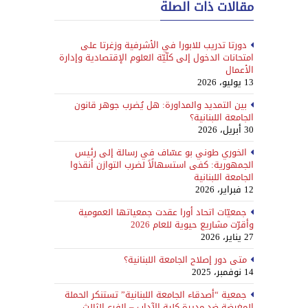
مقالات ذات الصلة
دورتا تدريب للابورا في الأشرفية وزغرتا على
امتحانات الدخول إلى كلّيّة العلوم الإقتصادية وإدارة
الأعمال
13 يوليو، 2026
بين التمديد والمداورة: هل يُضرب جوهر قانون
الجامعة اللبنانية؟
30 أبريل، 2026
الخوري طوني بو عسّاف في رسالة إلى رئيس
الجمهورية: كفى استسهالًاً لضرب التوازن أنقذوا
الجامعة اللبنانية
12 فبراير، 2026
جمعيّات اتحاد أورا عقدت جمعياتها العمومية
وأقرّت مشاريع حيوية للعام 2026
27 يناير، 2026
متى دور إصلاح الجامعة اللبنانية؟
14 نوفمبر، 2025
جمعية “أصدقاء الجامعة اللبنانية” تستنكر الحملة
المغرضة ضد مديرة كلية الآداب – الفرع الثالث