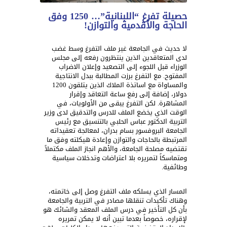
حصيلة تفرغ “اللبنانية”… 1250 وفق
الحاجة والأقدمية والتوازن!
لا حديث في الجامعة غير ملف التفرغ وسط غضب
لدى المتعاقدين الذين ينتظرون رفعه إلى مجلس
الوزراء قبل اللجوء إلى التصعيد وإعلان الاضراب
المفتوح. مع التفرغ برزت المطالبة ببدل الانتاجية
والمساواة مع اساتذة الملاك الذين يتلقون 1200
دولار، إضافة إلى رفع ساعة التعاقد وإقرار
المشاهرة. لكن التفرغ يبقى من الأولويات، في
الوقت الذي يخضع الملف للدرس والتدقيق لدى وزير
التربية الدكتور عباس الحلبي بالتنسيق مع رئيس
الجامعة البروفسور بسام بدران، لمعالجة تعقيداته
المرتبطة بالحاجات والتوازن وإعادة هيكلته وفق ما
تقتضيه مصلحة الجامعة، والأهم انجاز الملف مكتملاً
ومتماسكاً لتمريره بلا اعتراضات وتدخلات سياسية
وطائفية.
المسار الذي يسلكه ملف التفرغ وصل إلى خاتمته،
وهناك تأكيدات تنقلها مصادر في التربية والجامعة
بأن كل التأخير في درس الملف المعقد والشائك هو
لإقراره، خصوصاً بعدما تبين أنه لا يمكن تمريره