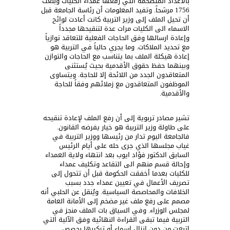
بالاعداد المتضخمة التي رفعها عمداء الكليات وبلغت
1756 مرشحاً. وتفيد المعلومات أن رئاسة الجامعة قبل
أن تحيل الملف إلى وزير التربية كانت أعادت لوائح
الاسماء الى الكليات مرات عدة لتنقيحها مجدداً
وإعادة ارسالها وفق الحاجات الفعلية للتعاقد توازياً
مع تحديد الملاكات. وما يجري حالياً في التربية هو
إعادة هيكلة الملف بما يتناسب مع الحاجات والتوازن
وبينهما حفظ حقوق الأقدمية بحيث يُستثنى
المتعاقدون الجدد من اللائحة إلا للحاجة. ويتساوى
الموظفون المتعاقدون مع زملائهم وفقاً للحاجة
والأقدمية.
تشير مصادر تربوية إلى أن رفع الملف لإعادة تنقيحه
على طاولة وزير التربية هو خيار يفرضه القانون.
فالجامعة اليوم تدار من رئيسها ووزير التربية في
غياب مجلسها الذي جرى حله على أيام الرئيس
السابق الدكتور فؤاد ايوب بعد انتهاء ولاية العمداء
وإحالة قسم منهم الى التقاعد وتكليف عمداء
للكليات بعدما أخفقت الحكومة قبل أن تتحول إلى
تصريف الأعمال في تعيين عمداء جدد بسبب
الخلافات والمحاصصة السياسية. ويُنقل عن الحلبي أنه
مصمم على رفع ملف غير مضخم إلى الأمانة العامة
لمجلس الوزراء. وفي السياق بات الملف منجز في
التربية فيما تبقى القراءة النهائية وفق الآلية التي
اتبعت من دون إنزال اسماء أو تركيبها بحصص