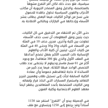
سياسية، فلو حدث ذلك لكان أُقر التفرغ مشوهاً
بالمحاصصة، والدليل وفق المصادر التربوية أن مكاتب
الأحزاب والقوى السياسية تحاول جاهدة للحصول
على نسخ من لوائح الكليات فيما البعض يطالب بنشر
الأسماء وإدخالها في البازارات وبالتالي الاطاحة به.
حتى الآن تم الانتهاء من التدقيق في كل الكليات،
حيث يتبين وفق المعلومات أن نسب حذف الأسماء
تفاوتت بين كلية وأخرى، فجرى حذف 10 في المئة
من الاسماء في كليات و20 و30 وحتى 40 في المئة
من كليات أخرى، ليتبين أن كلية الآداب والعلوم
الإنسانية نالت النصيب الأكبر بفعل تضخم أعدادها
في الملف الأول والذي بلغ 386 متعاقداً، مع وجود
أكثر من 61 مسار ماستر وديبلوم لا يتخطى عدد طلاب
التخصص الواحد فيها الثلاثة، فيما عدد كبير من
الاساتذة لا حاجة لتعاقدهم خصوصاً وأن عمادة
الكلية السابقة لجأت إلى تسجيل طلاب وهميين لتبرير
التعاقد واستمرار المسارات التي اتخاذ قرار بإقفاله.
ومن الكليات المتضخمة بأعدد المتعاقدين يظهر ايضاً
معهد العلوم الاجتماعية وكلية الفنون.
في الحصيلة يبدو أن “التفرغ” استقر عند 1150
أستاذاً وقد يرتفع إلى 1250 ويتساوى مع ملف