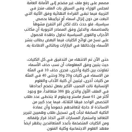
مصمم على رفع ملف غير مضخم إلى الأمانة العامة
لمجلس الوزراء. وفي السياق بات الملف منجز في
التربية فيما تبقى القراءة النهائية وفق الآلية التي
اتبعت من دون إنزال اسماء أو تركيبها بحصص
سياسية، فلو حدث ذلك لكان أُقر التفرغ مشوهاً
بالمحاصصة، والدليل وفق المصادر التربوية أن مكاتب
الأحزاب والقوى السياسية تحاول جاهدة للحصول
على نسخ من لوائح الكليات فيما البعض يطالب بنشر
الأسماء وإدخالها في البازارات وبالتالي الاطاحة به.
حتى الآن تم الانتهاء من التدقيق في كل الكليات،
حيث يتبين وفق المعلومات أن نسب حذف الأسماء
تفاوتت بين كلية وأخرى، فجرى حذف 10 في المئة
من الاسماء في كليات و20 و30 وحتى 40 في المئة
من كليات أخرى، ليتبين أن كلية الآداب والعلوم
الإنسانية نالت النصيب الأكبر بفعل تضخم أعدادها
في الملف الأول والذي بلغ 386 متعاقداً، مع وجود
أكثر من 61 مسار ماستر وديبلوم لا يتخطى عدد طلاب
التخصص الواحد فيها الثلاثة، فيما عدد كبير من
الاساتذة لا حاجة لتعاقدهم خصوصاً وأن عمادة
الكلية السابقة لجأت إلى تسجيل طلاب وهميين لتبرير
التعاقد واستمرار المسارات التي اتخاذ قرار بإقفاله.
ومن الكليات المتضخمة بأعدد المتعاقدين يظهر ايضاً
معهد العلوم الاجتماعية وكلية الفنون.