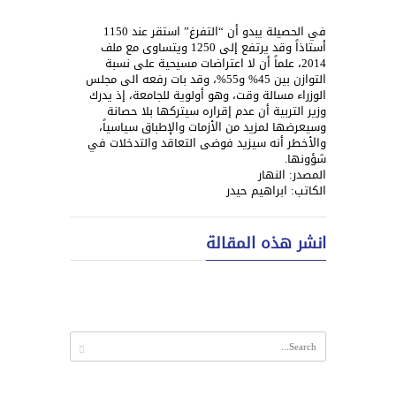
في الحصيلة يبدو أن “التفرغ” استقر عند 1150
أستاذاً وقد يرتفع إلى 1250 ويتساوى مع ملف
2014، علماً أن لا اعتراضات مسيحية على نسبة
التوازن بين 45% و55%، وقد بات رفعه الى مجلس
الوزراء مسالة وقت، وهو أولوية للجامعة، إذ يدرك
وزير التربية أن عدم إقراره سيتركها بلا حصانة
وسيعرضها لمزيد من الأزمات والإطباق سياسياً،
والأخطر أنه سيزيد فوضى التعاقد والتدخلات في
شؤونها.
المصدر: النهار
الكاتب: ابراهيم حيدر
انشر هذه المقالة