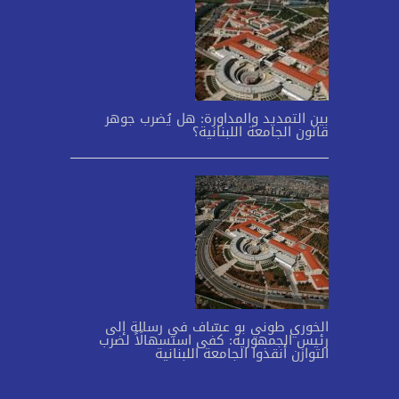
بين التمديد والمداورة: هل يُضرب جوهر
قانون الجامعة اللبنانية؟
الخوري طوني بو عسّاف في رسالة إلى
رئيس الجمهورية: كفى استسهالًاً لضرب
التوازن أنقذوا الجامعة اللبنانية