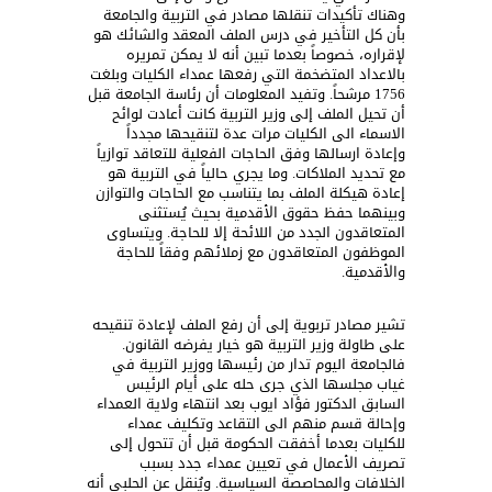
وهناك تأكيدات تنقلها مصادر في التربية والجامعة
بأن كل التأخير في درس الملف المعقد والشائك هو
لإقراره، خصوصاً بعدما تبين أنه لا يمكن تمريره
بالاعداد المتضخمة التي رفعها عمداء الكليات وبلغت
1756 مرشحاً. وتفيد المعلومات أن رئاسة الجامعة قبل
أن تحيل الملف إلى وزير التربية كانت أعادت لوائح
الاسماء الى الكليات مرات عدة لتنقيحها مجدداً
وإعادة ارسالها وفق الحاجات الفعلية للتعاقد توازياً
مع تحديد الملاكات. وما يجري حالياً في التربية هو
إعادة هيكلة الملف بما يتناسب مع الحاجات والتوازن
وبينهما حفظ حقوق الأقدمية بحيث يُستثنى
المتعاقدون الجدد من اللائحة إلا للحاجة. ويتساوى
الموظفون المتعاقدون مع زملائهم وفقاً للحاجة
والأقدمية.
تشير مصادر تربوية إلى أن رفع الملف لإعادة تنقيحه
على طاولة وزير التربية هو خيار يفرضه القانون.
فالجامعة اليوم تدار من رئيسها ووزير التربية في
غياب مجلسها الذي جرى حله على أيام الرئيس
السابق الدكتور فؤاد ايوب بعد انتهاء ولاية العمداء
وإحالة قسم منهم الى التقاعد وتكليف عمداء
للكليات بعدما أخفقت الحكومة قبل أن تتحول إلى
تصريف الأعمال في تعيين عمداء جدد بسبب
الخلافات والمحاصصة السياسية. ويُنقل عن الحلبي أنه