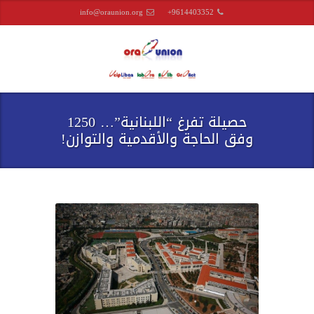
info@oraunion.org
+9614403352
حصيلة تفرغ “اللبنانية”… 1250
وفق الحاجة والأقدمية والتوازن!