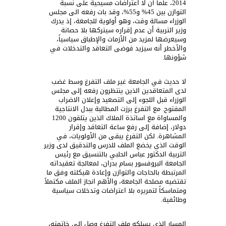
2014، علماً أن لا اعتراضات مسيحية على نسبة
التوازن بين 45% و55%، وقد بات رفعه الى مجلس
الوزراء مسالة وقت، وهو أولوية للجامعة، إذ يدرك
وزير التربية أن عدم إقراره سيتركها بلا حصانة
وسيعرضها لمزيد من الأزمات والإطباق سياسياً،
والأخطر أنه سيزيد فوضى التعاقد والتدخلات في
شؤونها.
لا حديث في الجامعة غير ملف التفرغ وسط غضب
لدى المتعاقدين الذين ينتظرون رفعه إلى مجلس
الوزراء قبل اللجوء إلى التصعيد وإعلان الاضراب
المفتوح. مع التفرغ برزت المطالبة ببدل الانتاجية
والمساواة مع اساتذة الملاك الذين يتلقون 1200
دولار، إضافة إلى رفع ساعة التعاقد وإقرار
المشاهرة. لكن التفرغ يبقى من الأولويات، في
الوقت الذي يخضع الملف للدرس والتدقيق لدى وزير
التربية الدكتور عباس الحلبي بالتنسيق مع رئيس
الجامعة البروفسور بسام بدران، لمعالجة تعقيداته
المرتبطة بالحاجات والتوازن وإعادة هيكلته وفق ما
تقتضيه مصلحة الجامعة، والأهم انجاز الملف مكتملاً
ومتماسكاً لتمريره بلا اعتراضات وتدخلات سياسية
وطائفية.
المسار الذي يسلكه ملف التفرغ وصل إلى خاتمته،