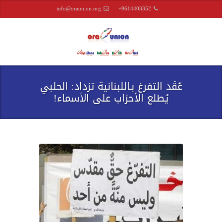
info@oraunion.org
+9614403352
عُقَد التفرغ بـاللبنانية تزداد: الحلبي
يُطلع الأحزاب على الأسماء!