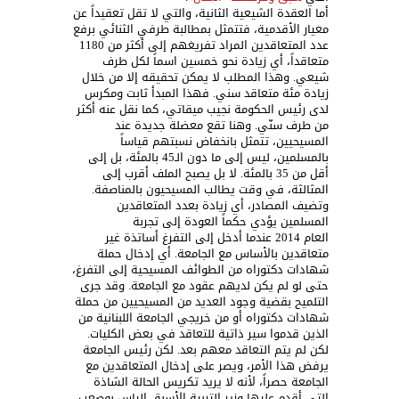
أما العقدة الشيعية الثانية، والتي لا تقل تعقيداً عن
معيار الأقدمية، فتتمثل بمطالبة طرفي الثنائي برفع
عدد المتعاقدين المراد تفريغهم إلى أكثر من 1180
متعاقداً، أي زيادة نحو خمسين اسماً لكل طرف
شيعي. وهذا المطلب لا يمكن تحقيقه إلا من خلال
زيادة مئة متعاقد سني. فهذا المبدأ ثابت ومكرس
لدى رئيس الحكومة نجيب ميقاتي، كما نقل عنه أكثر
من طرف سنّي. وهنا تقع معضلة جديدة عند
المسيحيين، تتمثل بانخفاض نسبتهم قياساً
بالمسلمين، ليس إلى ما دون الـ45 بالمئة، بل إلى
أقل من 35 بالمئة. لا بل يصبح الملف أقرب إلى
المثالثة، في وقت يطالب المسيحيون بالمناصفة.
وتضيف المصادر، أي زيادة بعدد المتعاقدين
المسلمين يؤدي حكماً العودة إلى تجربة
العام 2014 عندما أدخل إلى التفرغ أساتذة غير
متعاقدين بالأساس مع الجامعة. أي إدخال حملة
شهادات دكتوراه من الطوائف المسيحية إلى التفرغ،
حتى لو لم يكن لديهم عقود مع الجامعة. وقد جرى
التلميح بقضية وجود العديد من المسيحيين من حملة
شهادات دكتوراه أو من خريجي الجامعة اللبنانية من
الذين قدموا سير ذاتية للتعاقد في بعض الكليات.
لكن لم يتم التعاقد معهم بعد. لكن رئيس الجامعة
يرفض هذا الأمر، ويصر على إدخال المتعاقدين مع
الجامعة حصراً، لأنه لا يريد تكريس الحالة الشاذة
التي أقدم عليها وزير التربية الأسبق الياس بوصعب