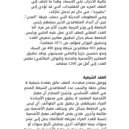
غالبية الأحزاب على الأسماء. وهذا ما أضاف إلى
الملف المزيد من التعقيدات، التي قد تؤدي إلى
“تطييره”، في حال لم تحصل تنازلات.
وفي المعلومات الحديثة التي حصلت عليها “المدن”،
تبين أن أعداد المتعاقدين الذين سلمهم رئيس
الجامعة إلى وزير التربية تغيرت أكثر من مرة. أما
العدد الفعلي للملف الذي عمل عليه الحلبي ورئيس
الجامعة بسام بدران لتطبيق معايير تخفيض العدد
وتحقيق التوزان فمؤلف من 1671 متعاقداً،
بينهم 603 متعاقدين شيعة ونحو 480 من السنة،
ونحو خمسين درزياً والباقي مسيحيون. وبعد تطبيق
المعايير (الأقدمية والحاجة والتوازن الطائفي) تقلص
العدد إلى أقل من 1200 متعاقد.
العقد الشيعية
ووفق مصادر متعددة، الملف عالق بعقدة شيعية لا
يمكن حلها. والسبب عدد المتعاقدين الشيعة الضخم
في الملف الأساسي. وتشرح المصادر أن معيار
الأقدمية المعتمد لا يطبق على مجموع الأساتذة
المراد تفريغهم، بل يطبق على الطوائف، أي ليس
على الجامعة بشكل عام. ويختلف معيار الأقدمية بين
طائفة وأخرى. فلدى بعض الطوائف معيار الأقدمية
(نسبة للعدد المراد تفريغه للطائفة) يصل إلى عشر
سنوات بينما لطوائف أخرى ينخفض لأربع سنوات أو