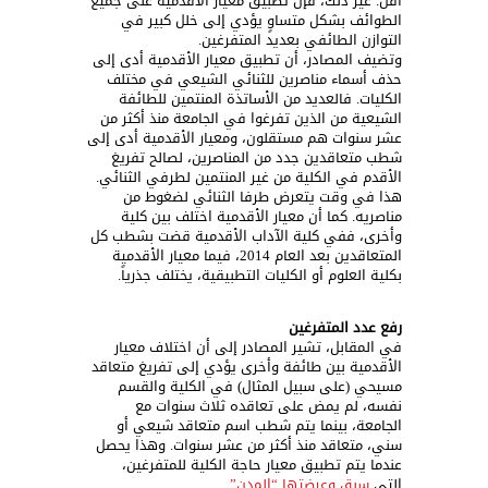
أقل. غير ذلك، فإن تطبيق معيار الأقدمية على جميع
الطوائف بشكل متساوٍ يؤدي إلى خلل كبير في
التوازن الطائفي بعديد المتفرغين.
وتضيف المصادر، أن تطبيق معيار الأقدمية أدى إلى
حذف أسماء مناصرين للثنائي الشيعي في مختلف
الكليات. فالعديد من الأساتذة المنتمين للطائفة
الشيعية من الذين تفرغوا في الجامعة منذ أكثر من
عشر سنوات هم مستقلون، ومعيار الأقدمية أدى إلى
شطب متعاقدين جدد من المناصرين، لصالح تفريغ
الأقدم في الكلية من غير المنتمين لطرفي الثنائي.
هذا في وقت يتعرض طرفا الثنائي لضغوط من
مناصريه. كما أن معيار الأقدمية اختلف بين كلية
وأخرى، ففي كلية الآداب الأقدمية قضت بشطب كل
المتعاقدين بعد العام 2014، فيما معيار الأقدمية
بكلية العلوم أو الكليات التطبيقية، يختلف جذرياً.
رفع عدد المتفرغين
في المقابل، تشير المصادر إلى أن اختلاف معيار
الأقدمية بين طائفة وأخرى يؤدي إلى تفريغ متعاقد
مسيحي (على سبيل المثال) في الكلية والقسم
نفسه، لم يمض على تعاقده ثلاث سنوات مع
الجامعة، بينما يتم شطب اسم متعاقد شيعي أو
سني، متعاقد منذ أكثر من عشر سنوات. وهذا يحصل
عندما يتم تطبيق معيار حاجة الكلية للمتفرغين،
التي
سبق وعرضتها “المدن”
.