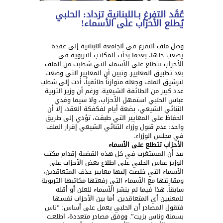
عُقَد التفرغ بـاللبنانية تزداد: الحلبي
يُطلع الأحزاب على الأسماء!
وصل ملف التفرغ في الجامعة اللبنانية إلى عقدة
يصعب حلها، بعدما بدأت المكاتب التربوية في
الأحزاب تتطلع على الأسماء التي شطبت من الملف
بعد تطبيق المعايير. وتبين أن المعايير التي وضعت
لترشيق الملف وجعله متوازناً طائفياً، أدت إلى شطب
عدد كبير من الطائفة الشيعية. ورغم أن وزير التربية
عباس الحلبي استمهل الأحزاب، ولا سيما وفدي
الثنائي الشيعي، بضعة أيام لفكفكة العقد، إلا أن
الحفاظ على المعايير التي طبقت، تؤدي إلى طريق
واحد: عدم قبول وزراء الثنائي الشيعي إقرار الملف
في مجلس الوزراء.
الأحزاب تتطلع على الأسماء
بيد أن المستغرب في كل هذه القضية إقدام مكتب
الوزير عباس الحلبي على اطلاع بعض الأحزاب على
الأسماء التي خلصت إليها معايير حذف المتعاقدين،
ومقارنتها مع الأسماء التي رفعتها مكاتبها التربوية
سابقاً. هذا فيما لم ينشر الأسماء للعلن أو أقله
للمعنيين أي المتعاقدين. أما بين الأحزاب نفسها
فتقول المصادر أن الحلبي يعمل على أساس: “ناس
بسمنة وناس بزيت”. ووفق مصادر متعددة، اطلعت