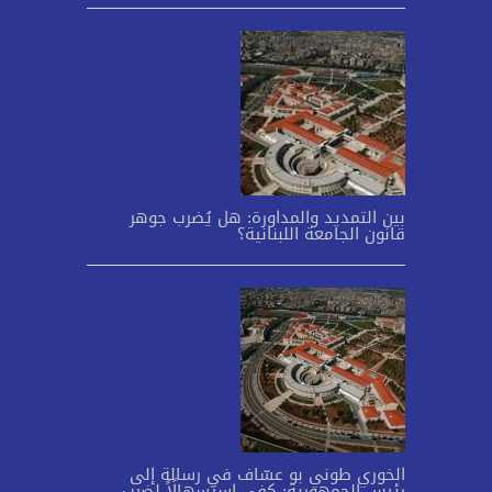
بين التمديد والمداورة: هل يُضرب جوهر
قانون الجامعة اللبنانية؟
الخوري طوني بو عسّاف في رسالة إلى
رئيس الجمهورية: كفى استسهالًاً لضرب