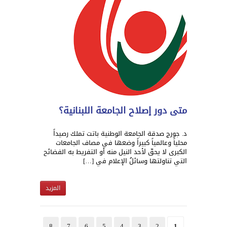
متى دور إصلاح الجامعة اللبنانية؟
د. جورج صدقة الجامعة الوطنية باتت تملك رصيداً
محلياً وعالمياً كبيراً وضعها في مصاف الجامعات
الكبرى لا يحقّ لأحد النيل منه أو التفريط به الفضائح
التي تناولتها وسائلُ الإعلام في […]
المزيد
8
7
6
5
4
3
2
1