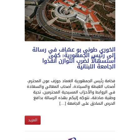
الخوري طوني بو عسّاف في رسالة
إلى رئيس الجمهورية: كفى
استسهالًاً لضرب التوازن أنقذوا
الجامعة اللبنانية
فخامة رئيس الجمهورية العماد جوزف عون المحترم،
أصحاب الغبطة والسيادة، أصحاب المعالي والسعادة
في الروابط والأحزاب المسيحية المحترمين، تحية
وطنية صادقة، نتوجّه إليكم بهذه الرسالة بدافع
الحرص الصادق على الجامعة […]
المزيد