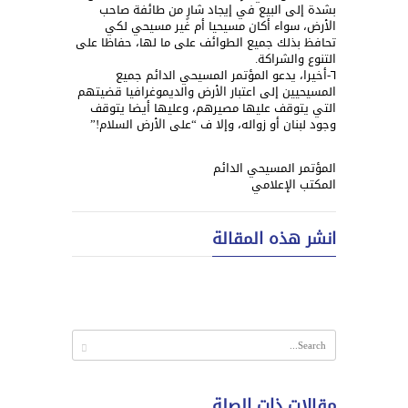
بشدة إلى البيع في إيجاد شارٍ من طائفة صاحب
الأرض، سواء أكان مسيحيا أم غير مسيحي لكي
تحافظ بذلك جميع الطوائف على ما لها، حفاظا على
التنوع والشراكة.
٦-أخيرا، يدعو المؤتمر المسيحي الدائم جميع
المسيحيين إلى اعتبار الأرض والديموغرافيا قضيتهم
التي يتوقف عليها مصيرهم، وعليها أيضا يتوقف
وجود لبنان أو زواله، وإلا ف “على الأرض السلام!”
المؤتمر المسيحي الدائم
المكتب الإعلامي
انشر هذه المقالة
مقالات ذات الصلة