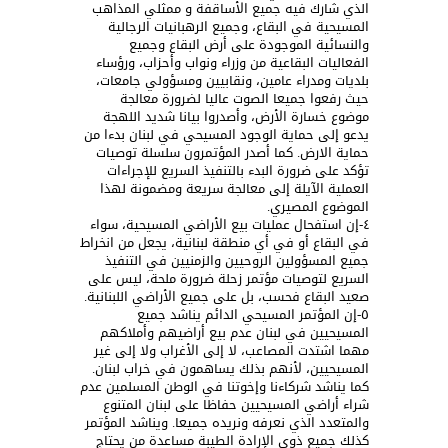
الذي شارك فيه جميع الأساقفة و ممثلي المذاهب
المسيحية في البقاع، وجميع الرهبانيات الرجالية
والنسائية الموجودة على أرض البقاع وجميع
الفعاليات البقاعية من وزراء ونواب وأحزاب، ورؤساء
بلديات ومدراء عامين، ونقابيين ومسؤولي جامعات،
حيث رفعوا جميعا الصوت عاليا لضرورة معالجة
موضوع خسارة الأرض، وأصدروا بيانا شديد اللهجة
يدعو إلى حماية الوجود المسيحي في لبنان بدءا من
حماية الارض. كما أصدر المؤتمرون سلسلة توصيات
تؤكد على ضرورة البدء بالتنفيذ السريع للإجراءات
العملية الآيلة إلى معالجة سريعة ومضمونة لهذا
الموضوع المصيري.
٤-إن استفحال عمليات بيع الأراضي المسيحية، سواء
في البقاع أو في أي منطقة لبنانية، يجعل من انخراط
جميع المسؤولين الروحيين والزمنيين في التنفيذ
السريع لتوصيات مؤتمر زحلة ضرورة ملحة، ليس على
صعيد البقاع فحسب، بل على جميع الأراضي اللبنانية.
٥-إن المؤتمر المسيحي الدائم يناشد جميع
المسيحيين في لبنان عدم بيع أراضيهم وأملاكهم
مهما اشتدت المصاعب، لا إلى الأغراب ولا إلى غير
المسيحيين، لأنهم بذلك يساهمون في خراب لبنان.
كما يناشد شركاءنا وإخوتنا في الوطن المسلمين عدم
شراء أراضي المسيحيين حفاظا على لبنان المتنوع
والمتعدد الذي نعرفه ونريده جميعا. ويناشد المؤتمر
كذلك جميع ذوي الإرادة الطيبة مساعدة من يحتاج