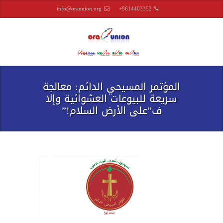
info@oraunion.org
+9614403352
المؤتمر المسيحي الدائم: معالجة
سريعة للبيوعات العشوائية وإلا
ف”على الأرض السلام!”