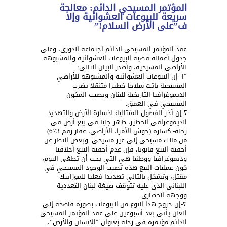
المؤتمر المسيحي الدائم: معالجة
سريعة للبيوعات العشوائية وإلا
ف”على الأرض السلام!”
عقد المؤتمر المسيحي الدائم اجتماعه الدوري، وعلى
جدول أعماله قضية البيوعات العشوائية والمشبوهة
للأراضي المسيحية، وأصدر البيان التالي:
“١- إن البيوعات العشوائية والمشبوهة للأراضي
المسيحية باتت سلاحا خطيرا متنقلا يضرب
الديموغرافيا التاريخية للبنان ويصيب المكون
المسيحي في العمق.
٢-إن آخر الفصول المتتالية لخسارة الأرض والتهديد
الديموغرافي الخطير، ظهر جليا في بيع أرض في
زحلة- كساره (حوش الأمرا، الأراضي، عقار رقم 673)
من مالك مسيحي إلى غير مسيحي. وبغض النظر عن
أحقية البيع قانونا، فإن عدم أحقية البيع أخلاقيا
وديموغرافيا ووطنيا هي التي يجب أن تطغى اليوم،
كون عمليات البيع هذه تصيب الوجود المسيحي في
مقتل، وتشكل بالتالي تهديدا فعليا للموزاييك
اللبناني الذي عليه تتوقف صيغة لبنان التعددية
ووجهه الحضاري.
٣-إن خروج هذا النوع من البيوعات بصورة فاضحة إلى
العلن يأتي بعد أسبوعين على عقد المؤتمر المسيحي
الدائم مؤتمره في زحلة بعنوان “الإنسان والأرض”،