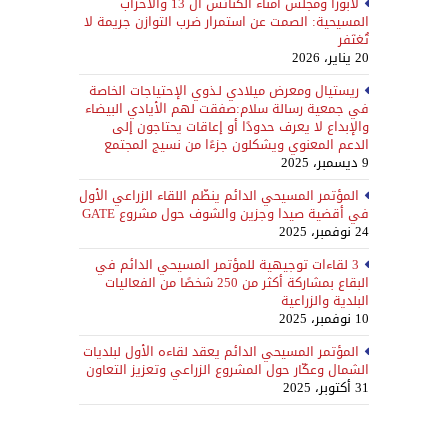
لابورا ومجلس أمناء الكنائس ال 13 والأحزاب
المسيحية: الصمت عن استمرار ضرب التوازن جريمة لا
تُغتَفر
20 يناير، 2026
ريستيال ومعرض ميلادي لـذوي الإحتياجات الخاصة
في جمعية رسالة سلام:صفقت لهم الأيادي البيضاء
والإبداع لا يعرف حدودًا أو إعاقات يحتاجون إلى
الدعم المعنوي ويشكلون جزءًا من نسيج المجتمع
9 ديسمبر، 2025
المؤتمر المسيحي الدائم ينظّم اللقاء الزراعي الأول
في أقضية صيدا وجزين والشوف حول مشروع GATE
24 نوفمبر، 2025
3 لقاءات توجيهية للمؤتمر المسيحي الدائم في
البقاع بمشاركة أكثر من 250 شخصًا من الفعاليات
البلدية والزراعية
10 نوفمبر، 2025
المؤتمر المسيحي الدائم يعقد لقاءه الأول لبلديات
الشمال وعكّار حول المشروع الزراعي وتعزيز التعاون
31 أكتوبر، 2025