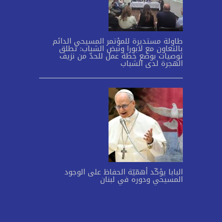
طاولة مستديرة للمؤتمر المسيحي الدائم
بالتعاون مع لابورا ونبض الشباب: تطلق
توصيات بوضع خطة عمل للحدّ من نزيف
الهجرة لدى الشباب
البابا يؤكّد أهمّيّة الحفاظ على الوجود
المسيحي ودوره في لبنان