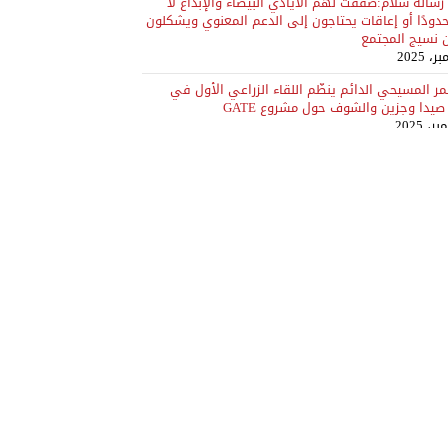
سالة سلام:صفقت لهم الأيادي البيضاء والإبداع لا
دودًا أو إعاقات يحتاجون إلى الدعم المعنوي ويشكلون
ن نسيج المجتمع
مر المسيحي الدائم ينظّم اللقاء الزراعي الأول في
يدا وجزين والشوف حول مشروع GATE
اءات توجيهية للمؤتمر المسيحي الدائم في البقاع
صًا من الفعاليات البلدية والزراعية
مر المسيحي الدائم يعقد لقاءه الأول لبلديات الشمال
حول المشروع الزراعي وتعزيز التعاون