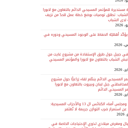
 مستديرة للمؤتمر المسيحي الدائم بالتعاون مع لابورا
لشباب: تطلق توصيات بوضع خطة عمل للحدّ من نزيف
 لدى الشباب
ا يؤكّد أهمّيّة الحفاظ على الوجود المسيحي ودوره في
في جبيل حول طرق الإستفادة من مشروع غايت من
بض الشباب بالتعاون مع لابورا والمؤتمر المسيحي
مر المسيحي الدائم ينظّم لقاء زراعيًّا حول مشروع
GAT لمحافظتي جبل لبنان وبيروت بالتعاون مع لابورا
مر المسيحي الدائم
لابورا ومجلس أمناء الكنائس ال 13 والأحزاب المسيحية:
ن استمرار ضرب التوازن جريمة لا تُغتَفر
ال ومعرض ميلادي لـذوي الإحتياجات الخاصة في