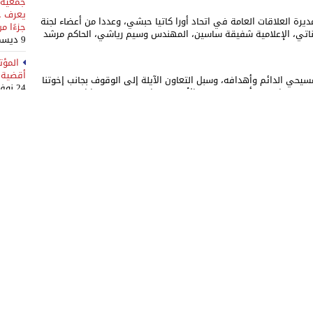
جمعية ر
يعرف ح
يرة العلاقات العامة في اتحاد أورا كاتيا حبشي، وعددا من أعضاء لجنة
جزءًا م
لزناتي، الإعلامية شفيقة ساسين، المهندس وسيم رياشي، الحاكم مرشد
9 ديسمبر، 2025
المؤت
أقضية ص
حي الدائم وأهدافه، وسبل التعاون الآيلة إلى الوقوف بجانب إخوتنا
24 نوفمبر، 2025
حي في البقاع وأهمية موضوع الأرض في الحفاظ على هذا الوجود،
3 لق
بمشاركة أكثر من 250 شخ
10 نوفمبر، 2025
 المؤتمر، بخاصة في ما يتعلق بموضوع الإنسان والأرض في البقاع،
يحيين من دون تفرقة بين المذاهب وبعيدا عن الإصطفافات السياسية
المؤت
سيحي على امتداد مساحة الوطن.
وعكّار 
31 أكتوبر، 2025
مر في كل ما فيه الخير العام والحفاظ على الوجود والوحدة والشراكة.