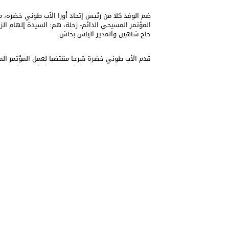
ضم الوفد كلا من رئيس إتحاد أورا الأب طوني خضره، مد
المؤتمر المسيحي الدائم- زحلة، هم: السيدة إلهام ا
حاج شاهين والمدير الياس بخاش.
قدم الأب طوني خضرة شرحا مقتضبا لعمل المؤتمر المسي
في منطقة البقاع. وتمحور الحديث حول الوجود المسي
وضرورة التشبث بها وحمايتها.
ومن جهتهم أثنى أعضاء مجلس أساقفة زحلة على أعمال
وبجهوده الساعية إلى توحيد الطاقات بين جميع المس
أو الحزبية الضيقة، في سبيل الحفاظ على الوجود الم
وأبدى السادة الأساقفة كل استعداد للتعاون مع المؤت
انشر هذه المقالة