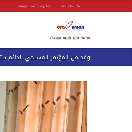
info@oraunion.org
+9614403352
وفد من المؤتمر المسيحي الدائم ي