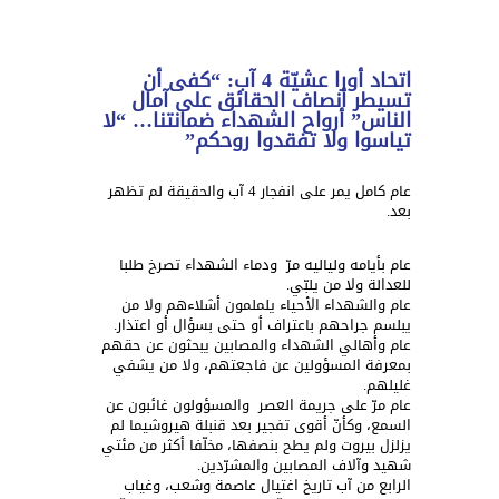
اتحاد أورا عشيّة 4 آب: “كفى أن
تسيطر أنصاف الحقائق على آمال
الناس” أرواح الشهداء ضمانتنا… “لا
تياسوا ولا تفقدوا روحكم”
عام كامل يمر على انفجار 4 آب والحقيقة لم تظهر
بعد.
عام بأيامه ولياليه مرّ ودماء الشهداء تصرخ طلبا
للعدالة وﻻ من يلبّي.
عام والشهداء اﻷحياء يلملمون أشلاءهم وﻻ من
يبلسم جراحهم باعتراف أو حتى بسؤال أو اعتذار.
عام وأهالي الشهداء والمصابين يبحثون عن حقهم
بمعرفة المسؤولين عن فاجعتهم، وﻻ من يشفي
غليلهم.
عام مرّ على جريمة العصر والمسؤولون غائبون عن
السمع، وكأنّ أقوى تفجير بعد قنبلة هيروشيما لم
يزلزل بيروت ولم يطح بنصفها، مخلّفا أكثر من مئتي
شهيد وآﻻف المصابين والمشرّدين.
الرابع من آب تاريخ اغتيال عاصمة وشعب، وغياب