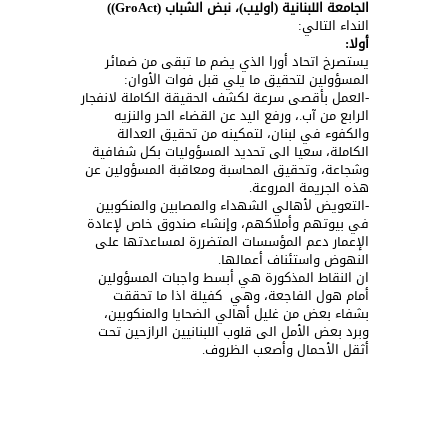
الجامعة اللبنانية (اوليب)، نبض الشباب
(GroAct)
)
النداء التالي:
أوﻻ
:
يستصرخ اتحاد أورا الذي يضم ما تبقى من ضمائر
المسؤولين لتحقيق ما يلي قبل فوات اﻷوان:
-العمل بأقصى سرعة لكشف الحقيقة الكاملة لانفجار
الرابع من آب.، ورفع اليد عن القضاء الحر والنزيه
والكفوء في لبنان، لتمكينه من تحقيق العدالة
الكاملة، سعيا الى تحديد المسؤوليات بكل شفافية
وشجاعة، وتحقيق المحاسبة ومعاقبة المسؤولين عن
هذه الجريمة المروعة.
-التعويض ﻷهالي الشهداء والمصابين والمنكوبين
في بيوتهم وأملاكهم، وإنشاء صندوق خاص لإعادة
الإعمار دعم المؤسسات المتضررة لمساعدتها على
النهوض واستئناف أعمالها.
ان النقاط المذكورة هي أبسط واجبات المسؤولين
أمام هول الفاجعة، وهي كفيلة اذا ما تحققت
بشفاء بعض من غليل أهالي الضحايا والمنكوبين،
وبرد بعض اﻷمل الى قلوب اللبنانيين الرازحين تحت
أثقل اﻷحمال وأصعب الظروف.