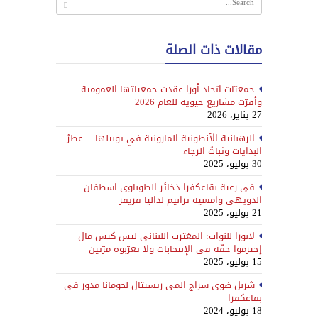
مقالات ذات الصلة
جمعيّات اتحاد أورا عقدت جمعياتها العمومية
وأقرّت مشاريع حيوية للعام 2026
27 يناير، 2026
الرهبانية الأنطونية المارونية في يوبيلها… عطرُ
البدايات وثباتُ الرجاء
30 يوليو، 2025
في رعية بقاعكفرا ذخائر الطوباوي اسطفان
الدويهي وامسية ترانيم لداليا فريفر
21 يوليو، 2025
لابورا للنواب: المغترب اللبناني ليس كيس مال
إحترموا حقّه في الإنتخابات ولا تغرّبوه مرّتين
15 يوليو، 2025
شربل ضوي سراج المي ريسيتال لجومانا مدور في
بقاعكفرا
18 يوليو، 2024