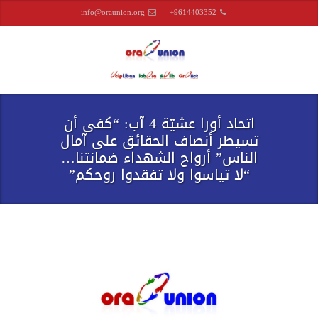
info@oraunion.org
+9614403352
اتحاد أورا عشيّة 4 آب: “كفى أن
تسيطر أنصاف الحقائق على آمال
الناس” أرواح الشهداء ضمانتنا…
“لا تياسوا ولا تفقدوا روحكم”