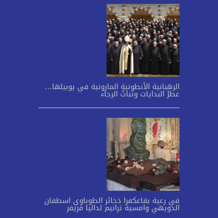
الرهبانية الأنطونية المارونية في يوبيلها…
عطرُ البدايات وثباتُ الرجاء
في رعية بقاعكفرا ذخائر الطوباوي اسطفان
الدويهي وامسية ترانيم لداليا فريفر