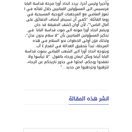
وأخيرا وليس آخرا، يردد اتحاد أورا صرخة قداسة البابا
فرنسيس الى المسؤولين اللبنانيين خلال لقائه في ١
تموز الماضي مع المرجعيات الروحية المسيحية في
روما القائلة: “كفى أن تسيطر أنصاف الحقائق على
آمال الناس!”، لأن أوان كشف الحقيقة قد حان.
ويضم اتحاد أورا صوته الى صوت قداسة البابا في
تذكير المسؤولين اللبنانيين بأن “ﻻ سلام بدون عدل”،
ولذلك فإن أولى الخطوات نحو السلام في هذه
المرحلة، تبدأ بتحقيق العدالة في انفجار ٤ آب.
ويتوجه اتحاد أورا الى الشعب اللبناني بصوت قداسة
البابا أيضا وبكل ايمان ورجاء بالقول: “ﻻ تيأسوا وﻻ
تفقدوا روحكم، ابحثوا في جذور تاريخكم عن الرجاء،
لتزهروا وتزدهروا من جديد…”
انشر هذه المقالة