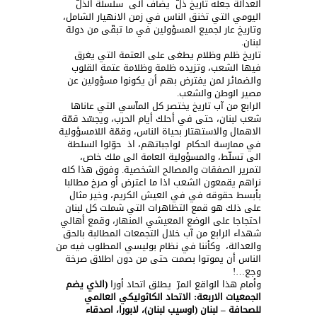
العدالة جعله تاريخ ذلّ يضاف الى سلسلة الذلّ
اليومي التي تخنق الناس في زمن الانهيار الشامل،
وتاريخ عار لجميع المسؤولين في ما تبقّى من دولة
لبنان.
تاريخ ظلم وظلام يطغى على العتمة التي يغرق
فيها الشعب، وتزيده ظلمة وظلامة عتمة القلوب
والضمائر لمن يفترض بهم أن يكونوا مسؤولين عن
مصير الوطن والشعب.
الرابع من آب تاريخ يختصر كل المآسي التي عاناها
شعب لبنان، حتى في أحلك أيام الحرب، ويجسّد قمّة
الاهمال والاستهتار بحياة الناس، وقمّة اللامسؤولية
في ممارسة الحكام لواجباتهم، اذ حوّلوا السلطة
الى تسلّط، والمسؤولية العامة الى ملك خاص،
لتمرير الصفقات والمصالح الشخصية. وفوق هذا كله
نراهم يقمعون الشعب اذا ما اعترض أو صرخ مطالبا
بأبسط حقوقه في في العيش الكريم، وخير مثال
على ذلك هو قمع التظاهرات التي شملت كل لبنان
احتجاجا على الوضع المعيشي المنهار، وقمع أهالي
شهداء الرابع من آب خلال التجمعات المطالبة بالحق
والعدالة، وكأننا في نظام بوليسي المطلوب فيه من
الناس أن يموتوا بصمت حتى من دون اطلاق صرخة
وجع…!
وأمام هذا الواقع المرّ يطلق اتحاد أورا
(
الذي يضم
الجمعيات الاربعة: الاتحاد الكاثوليكي العالمي
للصحافة – لبنان (اوسيب لبنان)، لابورا، اصدقاء