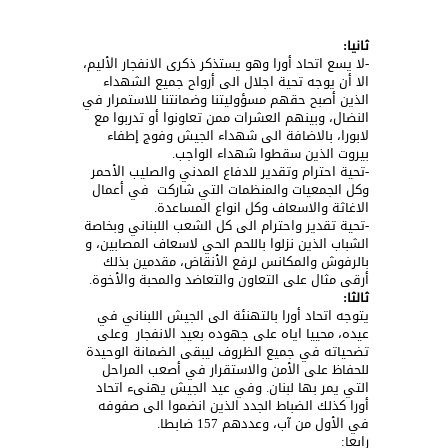
ثانيا
:
-ﻻ يسع اتحاد أورا وهو يستذكر ذكرى الانفجار اﻷليم،
اﻻ أن يوجه تحية اجلال الى أرواح جميع الشهداء
الذين أصبح حقهم مسؤوليتنا وضمانتنا للاستمرار في
النضال، وبينهم العشرات ممن تعاونوا أو تدربوا مع
لابورا، بالاضافة الى شهداء الجيش وفوج إطفاء
بيروت الذين سقطوا شهداء الواجب.
-تحية احترام وتقدير للدفاع المدني والصليب الأحمر
وكل الجمعيات والمنظمات التي شاركت في أعمال
الاغاثة والاسعاف وكل انواع المساعدة.
-تحية تقدير واحترام الى كل الشعب اللبناني وبخاصة
الشباب الذين نزلوا باللحم الحي لاسعاف المصابين، و
بالرفوش والمكانس لرفع اﻷنقاض، مقدمين بذلك
أرقى مثال على التعاون والتعاضد والمحبة والأخوة.
ثالثا
:
يتوجه اتحاد أورا بالتهنئة الى الجيش اللبناني في
عيده، محييا اياه على جهوده بعيد الانفجار وعلى
تضحياته في جميع الظروف ليبقى الضمانة الوحيدة
للحفاظ على اﻷمن والاستقرار في أصعب المراحل
التي يمر بها لبنان. وفي عيد الجيش يهنىء اتحاد
أورا كذلك الضباط الجدد الذين انضموا الى صفوفه
في الأول من آب، وعددهم 157 ضابطا.
رابعا: