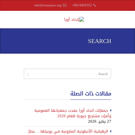
info@oraunion.org
+9614403352
SEARCH
مقالات ذات الصلة
جمعيّات اتحاد أورا عقدت جمعياتها العمومية
وأقرّت مشاريع حيوية للعام 2026
27 يناير، 2026
الرهبانية الأنطونية المارونية في يوبيلها… عطرُ