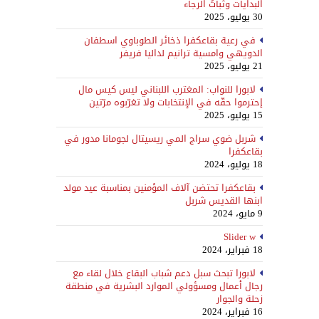
البدايات وثباتُ الرجاء
30 يوليو، 2025
في رعية بقاعكفرا ذخائر الطوباوي اسطفان
الدويهي وامسية ترانيم لداليا فريفر
21 يوليو، 2025
لابورا للنواب: المغترب اللبناني ليس كيس مال
إحترموا حقّه في الإنتخابات ولا تغرّبوه مرّتين
15 يوليو، 2025
شربل ضوي سراج المي ريسيتال لجومانا مدور في
بقاعكفرا
18 يوليو، 2024
بقاعكفرا تحتضن آلاف المؤمنين بمناسبة عيد مولد
ابنها القديس شربل
9 مايو، 2024
Slider w
18 فبراير، 2024
لابورا تبحث سبل دعم شباب البقاع خلال لقاء مع
رجال أعمال ومسؤولي الموارد البشرية في منطقة
زحلة والجوار
16 فبراير، 2024