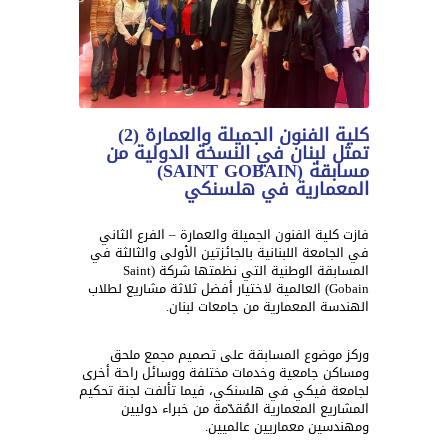
كلية الفنون الجميلة والعمارة (2)
تمثل لبنان في النسخة الدولية من
مسابقة (SAINT GOBAIN)
المعمارية في هلسنكي
فازت كلية الفنون الجميلة والعمارة – الفرع الثاني
في الجامعة اللبنانية بالجائزتين الأولى والثالثة في
المسابقة الوطنية التي نظمتها شركة (
Saint
Gobain
) العالمية لاختيار أفضل ثلاثة مشاريع لطلاب
الهندسة المعمارية من جامعات لبنان
.
وركز موضوع المسابقة على تصميم مجمع ملحق
ومساكن جامعية وخدمات مختلفة ووسائل راحة أخرى
لجامعة فيكي في هلسنكي، فيما تألفت لجنة تحكيم
المشاريع المعمارية المُقدّمة من خبراء دوليين
ومهندسين معماريين عالميين.