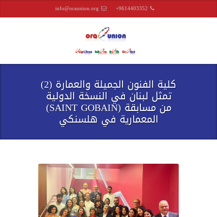
info@oraunion.org
+9614403352
كلية الفنون الجميلة والعمارة (2)
تمثل لبنان في النسخة الدولية
من مسابقة (SAINT GOBAIN)
المعمارية في هلسنكي