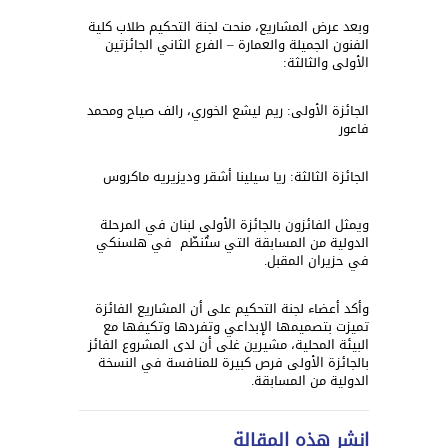
وبعد عرض المشاريع، منحت لجنة التحكيم طلاب كلية
الفنون الجميلة والعمارة – الفرع الثاني الجائزتين
الأولى والثالث
ة:
الجائزة الأولى: ريم ليشع الخوري، رالف صياح ومحمد
فاعور
الجائزة الثالثة: ريا سيلينا أشقر وديزيريه ماكروس
ويمثل الفائزون بالجائزة الأولى لبنان في المرحلة
الدولية من المسابقة التي ستُنظّم في هلسنكي
في حزيران المقبل.
وأكد أعضاء لجنة التحكيم على أن المشاريع الفائزة
تميزت بتصميمها الإبداعي وتفردها وتكيفها مع
البيئة المحلية، مشيرين غلى أن لدى المشروع الفائز
بالجائزة الأولى فرص كبيرة للمنافسة في النسخة
الدولية من المسابقة.
انشر هذه المقالة